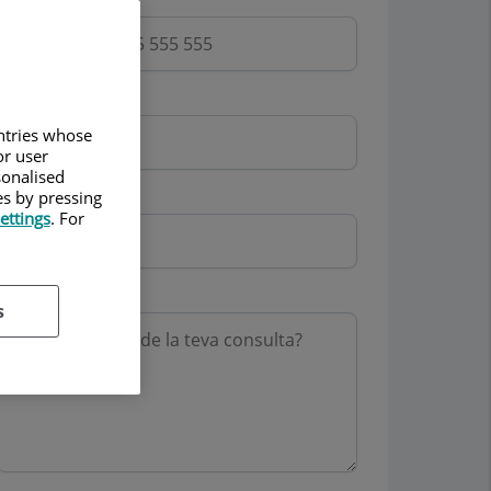
Email
untries whose
or user
sonalised
Mutua
es by pressing
ettings
. For
Motiu consulta
s