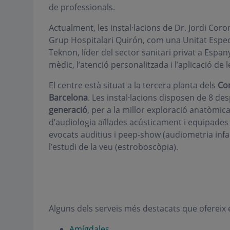
de professionals.
Actualment, les instal·lacions de Dr. Jordi Cor
Grup Hospitalari Quirón, com una Unitat Especi
Teknon, líder del sector sanitari privat a Espan
mèdic, l’atenció personalitzada i l’aplicació de 
El centre està situat a la tercera planta dels
Con
Barcelona
. Les instal·lacions disposen de 8 d
generació
, per a la millor exploració anatòmica,
d’audiologia aïllades acústicament i equipade
evocats auditius i peep-show (audiometria infan
l’estudi de la veu (estroboscòpia).
Alguns dels serveis més destacats que ofereix 
Amígdales