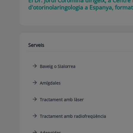
El Dr. Jordi Coromina dirigeix, a Centr
d'otorinolaringologia a Espanya, format 
Serveis
Baveig o Sialorrea
Amígdales
Tractament amb làser
Tractament amb radiofreqüència
Adenoides