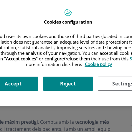
Cookies configuration
d uses its own cookies and those of third parties (located in co
ri
slation does not guarantee an adequate level of data protection) f
tication, statistical analysis, improving services and showing per
 through the analysis of your navigation. You can accept all cooki
n "
Accept cookies
" or
configure/refuse them
their use from this
S
more information click here:
Cookie policy
a Centre Mèdic Teknon, el major equip
Accept
Reject
Setting
a, format per 31 especialistes i 11
iliars.
de màxim prestigi
. Compta amb la
tecnologia més
ic i tractament dels pacients, i amb un ampli equip