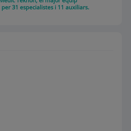
e Mèdic Teknon, el major equip
per 31 especialistes i 11 auxiliars.