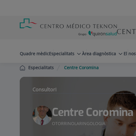
Saltar al contingut
Saltar
Menú
al
teléfono
contingut
cabecera
menuPrincipal
Quadre mèdic
Especialitats
Àrea diagnòstica
El nos
Centre Coromina
Especialitats
Consultori
Centre Coromina
OTORRINOLARINGOLOGIA