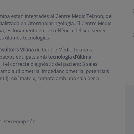
omina estan integrades al Centre Mèdic Teknon, del
alitzada en Otorrinolaringologia. El Centre Mèdic
ya, es fonamenta en l’excel·lència del seu servei
les últimes tecnologies.
sultoris Vilana
de Centre Mèdic Teknon a
espatxos equipats amb
tecnologia d’última
 i el correcte diagnòstic del pacient; 3 sales
s amb audiometria, impedanciometria, potencials
til). Així mateix, compta amb una sala per a
el seu equip són: