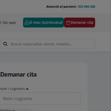
Atenció al pacient:
932 906 200
El meu Quirónsalud
Demanar cita
On som
Demanar cita
Nom i cognoms
Telèfon