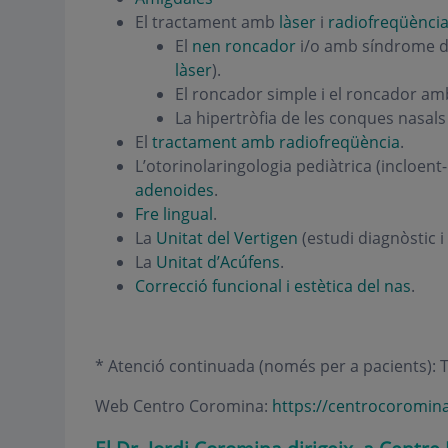
El tractament amb
làser
i
radiofreqüènci
El
nen roncador
i/o amb síndrome 
làser
).
El roncador simple i el roncador am
La hipertròfia de les conques nasals 
El
tractament amb radiofreqüència
.
L’otorinolaringologia pediàtrica (incloent-h
adenoides
.
Fre lingual
.
La
Unitat del Vertigen
(estudi diagnòstic i
La
Unitat d’Acúfens
.
Correcció funcional i estètica del nas
.
* Atenció continuada (només per a pacients): T
Web Centro Coromina:
https://centrocoromin