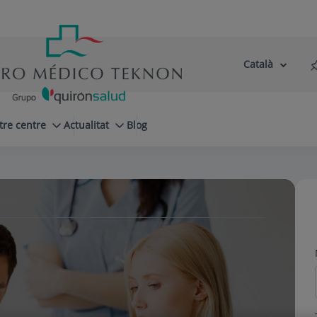
Català
Selector
Llenguatge
d'idioma
Actiu
tre centre
Actualitat
Blog