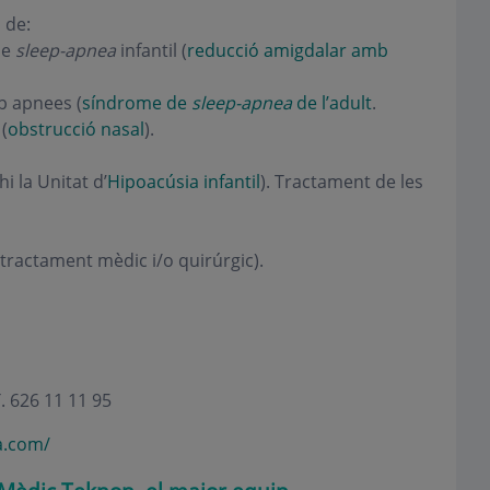
a
de:
de
sleep-apnea
infantil (
reducció amigdalar amb
b apnees (
síndrome de
sleep-apnea
de l’adult
.
(
obstrucció nasal
).
i la Unitat d’
Hipoacúsia infantil
). Tractament de les
 tractament mèdic i/o quirúrgic).
. 626 11 11 95
a.com/