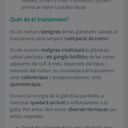
salivals. A més d’inflor o embalum, poden
provocar dolor i paràlisi facial.
Quin és el tractament?
En els tumors
benignes
de les glàndules salivals el
tractament serà sempre l’
extirpació de tumor
.
En els tumors
malignes s’extirparà
la glàndula
salival afectada i
els ganglis limfàtics
de les zones
adjacents de coll. A més, depenent del tipus i
extensió del tumor, es completarà el tractament
amb
radioteràpia
i, excepcionalment, amb
quimioteràpia
.
Durant la cirurgia de la glàndula paròtide, a
l’extirpar
quedarà un buit
o enfonsament a la
galta. Per evitar-fem servir
diverses tècniques
per
evitar seqüeles:
Farcit de col·lagen de la zona afectada per