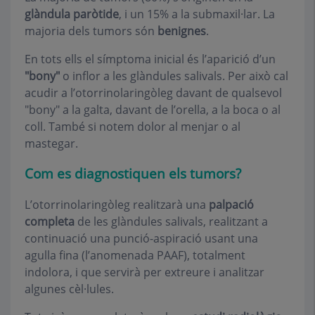
glàndula paròtide
, i un 15% a la submaxil·lar. La
majoria dels tumors són
benignes
.
En tots ells el símptoma inicial és l’aparició d’un
"bony"
o inflor a les glàndules salivals. Per això cal
acudir a l’otorrinolaringòleg davant de qualsevol
"bony" a la galta, davant de l’orella, a la boca o al
coll. També si notem dolor al menjar o al
mastegar.
Com es diagnostiquen els tumors?
L’otorrinolaringòleg realitzarà una
palpació
completa
de les glàndules salivals, realitzant a
continuació una punció-aspiració usant una
agulla fina (l’anomenada PAAF), totalment
indolora, i que servirà per extreure i analitzar
algunes cèl·lules.