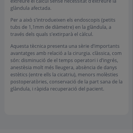
extreure el càlcul sense necessitat d’extreure la
glàndula afectada.
Per a això s’introdueixen els endoscopis (petits
tubs de 1,1mm de diàmetre) en la glàndula, a
través dels quals s’extirparà el càlcul.
Aquesta tècnica presenta una sèrie d’importants
avantatges amb relació a la cirurgia. clàssica, com
són: disminució de el temps operatori i d’ingrés,
anestèsia molt més lleugera, absència de danys
estètics (entre ells la cicatriu), menors molèsties
postoperatòries, conservació de la part sana de la
glàndula, i ràpida recuperació del pacient.