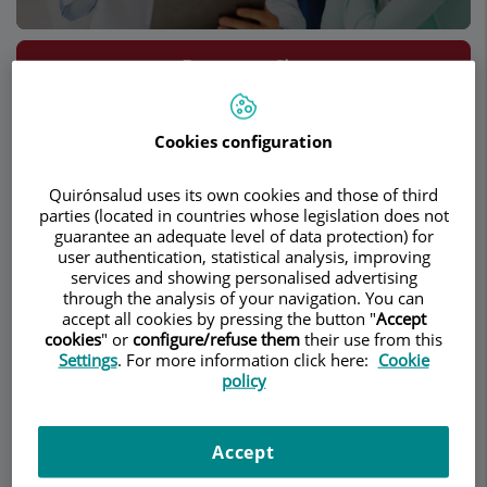
Demanar Cita
Descripció
Serveis
Equip
Contacte
Dades d'interès
Cookies configuration
Horari
Quirónsalud uses its own cookies and those of third
parties (located in countries whose legislation does not
guarantee an adequate level of data protection) for
user authentication, statistical analysis, improving
Glàndules salivals
services and showing personalised advertising
through the analysis of your navigation. You can
accept all cookies by pressing the button "
Accept
cookies
" or
configure/refuse them
their use from this
Settings
. For more information click here:
Cookie
policy
Accept