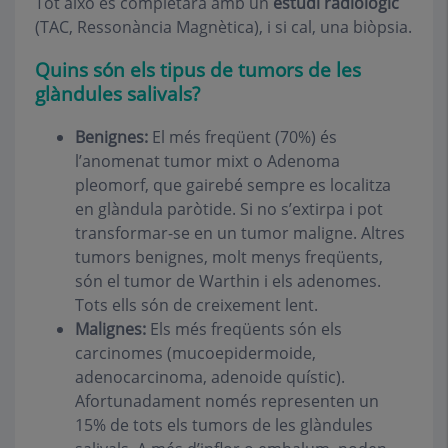
Tot això es completarà amb un
estudi radiològic
(TAC, Ressonància Magnètica), i si cal, una biòpsia.
Quins són els tipus de tumors de les
glàndules salivals?
Benignes:
El més freqüent (70%) és
l’anomenat tumor mixt o Adenoma
pleomorf, que gairebé sempre es localitza
en glàndula paròtide. Si no s’extirpa i pot
transformar-se en un tumor maligne. Altres
tumors benignes, molt menys freqüents,
són el tumor de Warthin i els adenomes.
Tots ells són de creixement lent.
Malignes:
Els més freqüents són els
carcinomes (mucoepidermoide,
adenocarcinoma, adenoide quístic).
Afortunadament només representen un
15% de tots els tumors de les glàndules