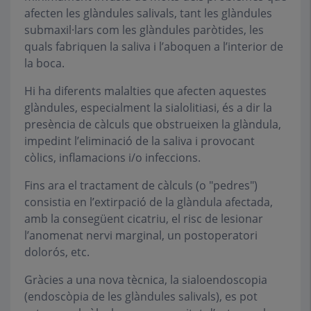
afecten les glàndules salivals, tant les glàndules
submaxil·lars com les glàndules paròtides, les
quals fabriquen la saliva i l’aboquen a l’interior de
la boca.
Hi ha diferents malalties que afecten aquestes
glàndules, especialment la sialolitiasi, és a dir la
presència de càlculs que obstrueixen la glàndula,
impedint l’eliminació de la saliva i provocant
còlics, inflamacions i/o infeccions.
Fins ara el tractament de càlculs (o "pedres")
consistia en l’extirpació de la glàndula afectada,
amb la consegüent cicatriu, el risc de lesionar
l’anomenat nervi marginal, un postoperatori
dolorós, etc.
Gràcies a una nova tècnica, la sialoendoscopia
(endoscòpia de les glàndules salivals), es pot