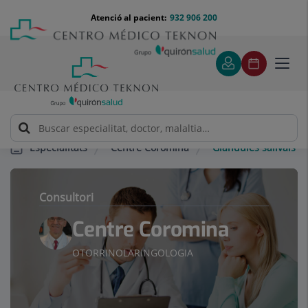
Saltar al contingut
Saltar
Menú
Atenció al pacient:
932 906 200
Select
al
teléfono
d'idi
contingut
cabecera
Toggl
navig
Centre Coromina
Glàndules salivals
Especialitats
Consultori
Centre Coromina
OTORRINOLARINGOLOGIA