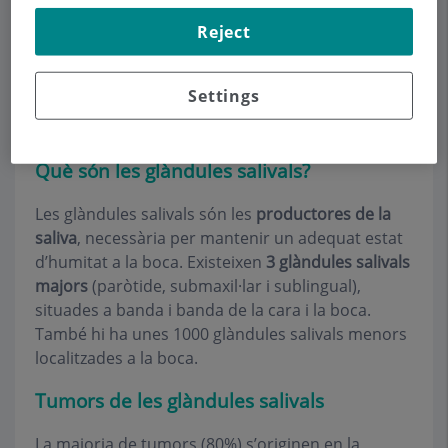
Reject
Settings
Què són les glàndules salivals?
Les glàndules salivals són les
productores de la
saliva
, necessària per mantenir un adequat estat
d’humitat a la boca. Existeixen
3 glàndules salivals
majors
(paròtide, submaxil·lar i sublingual),
situades a banda i banda de la cara i la boca.
També hi ha unes 1000 glàndules salivals menors
localitzades a la boca.
Tumors de les glàndules salivals
La majoria de tumors (80%) s’originen en la