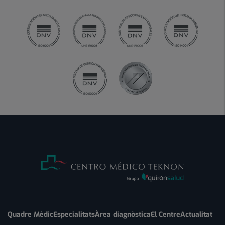
Quadre Mèdic
Especialitats
Àrea diagnòstica
El Centre
Actualitat