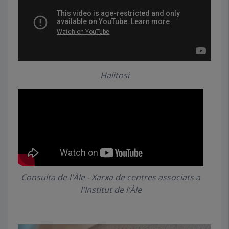
Halitosi
Consulta de l'Àle - Xarxa de centres associats a
l'Institut de l'Àle