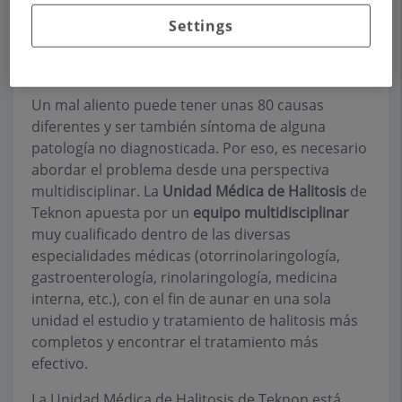
laborales de quien la padece. En algunas
Settings
ocasiones, incluso, conduce hacia el aislamiento
social debido a las inseguridades y el rechazo que
provoca en algunas personas.
Un mal aliento puede tener unas 80 causas
diferentes y ser también síntoma de alguna
patología no diagnosticada. Por eso, es necesario
abordar el problema desde una perspectiva
multidisciplinar. La
Unidad Médica de Halitosis
de
Teknon apuesta por un
equipo multidisciplinar
muy cualificado dentro de las diversas
especialidades médicas (otorrinolaringología,
gastroenterología, rinolaringología, medicina
interna, etc.), con el fin de aunar en una sola
unidad el estudio y tratamiento de halitosis más
completos y encontrar el tratamiento más
efectivo.
La Unidad Médica de Halitosis de Teknon está