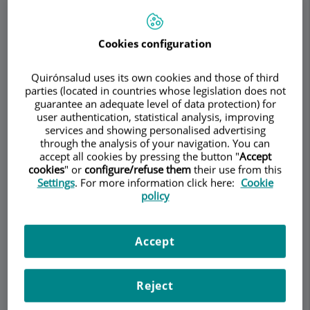
Cookies configuration
Pedir cita
Quirónsalud uses its own cookies and those of third
parties (located in countries whose legislation does not
Descripción
Servicios
Equipo
Contacto
Datos de interés
guarantee an adequate level of data protection) for
user authentication, statistical analysis, improving
services and showing personalised advertising
Horario
through the analysis of your navigation. You can
accept all cookies by pressing the button "
Accept
cookies
" or
configure/refuse them
their use from this
Settings
. For more information click here:
Cookie
Mal aliento o Halitosis
policy
¿Qué es la unidad médica de halitosis?
Accept
Más del 25% de la población padece halitosis, una
afección de gran impacto psicosocial que
Reject
condiciona las relaciones sociales, personales y