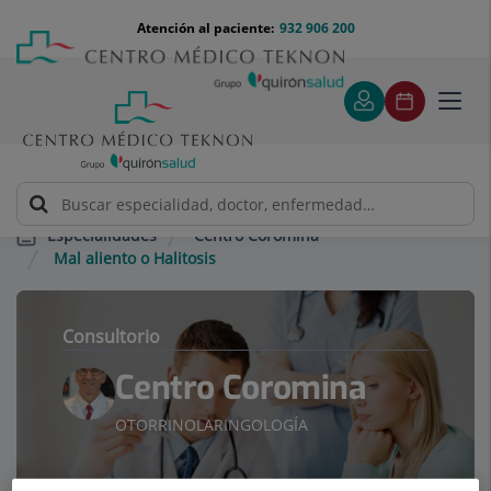
Saltar al contenido
Saltar
Menú
Atención al paciente:
932 906 200
Select
al
teléfono
de
contenido
cabecera
idiom
Toggl
navig
Centro Coromina
Especialidades
Mal aliento o Halitosis
Consultorio
Centro Coromina
OTORRINOLARINGOLOGÍA