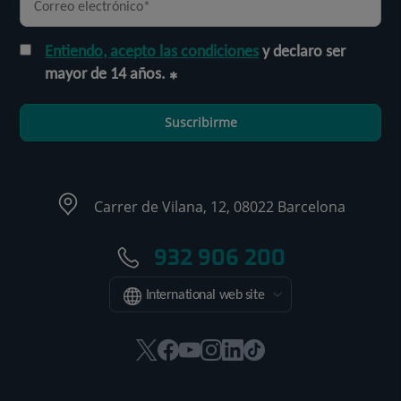
Entiendo, acepto las condiciones
y declaro ser
mayor de 14 años.
Suscribirme
Carrer de Vilana, 12, 08022 Barcelona
932 906 200
International web site
Este
Este
Este
Este
Este
Enlace
enlace
enlace
enlace
enlace
enlace
a
se
se
se
se
se
una