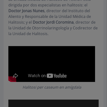
dirigida por dos especialistas en halitosis: el
Doctor Jonas Nunes
, director del Instituto del
Aliento y Responsable de la Unidad Médica de
Halitosis; y el
Doctor Jordi Coromina
, director de
la Unidad de Otorrinolaringología y Codirector de
la Unidad de Halitosis.
Halitosi per caseum en amígdala