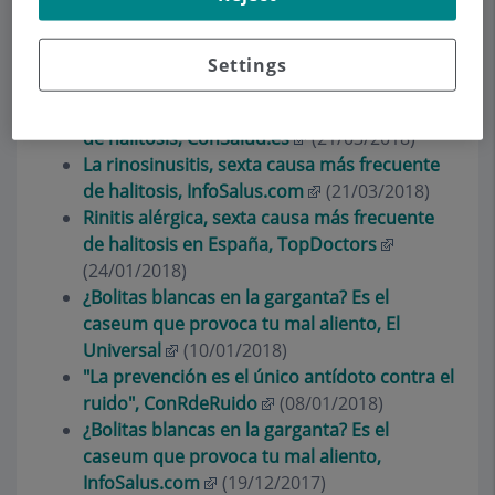
Accede al blog del Dr. Jordi Coromina a través de
Settings
esta dirección
.
La rinosinusitis, sexta causa más frecuente
de halitosis, ConSalud.es
(21/03/2018)
La rinosinusitis, sexta causa más frecuente
de halitosis, InfoSalus.com
(21/03/2018)
Rinitis alérgica, sexta causa más frecuente
de halitosis en España, TopDoctors
(24/01/2018)
¿Bolitas blancas en la garganta? Es el
caseum que provoca tu mal aliento, El
Universal
(10/01/2018)
"La prevención es el único antídoto contra el
ruido", ConRdeRuido
(08/01/2018)
¿Bolitas blancas en la garganta? Es el
caseum que provoca tu mal aliento,
InfoSalus.com
(19/12/2017)