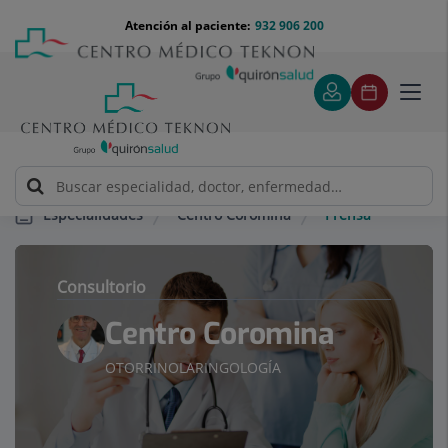
Saltar al contenido
Saltar
Menú
Atención al paciente:
932 906 200
Select
al
teléfono
de
contenido
cabecera
idiom
Toggl
navig
Centro Coromina
Prensa
Especialidades
Consultorio
Centro Coromina
OTORRINOLARINGOLOGÍA