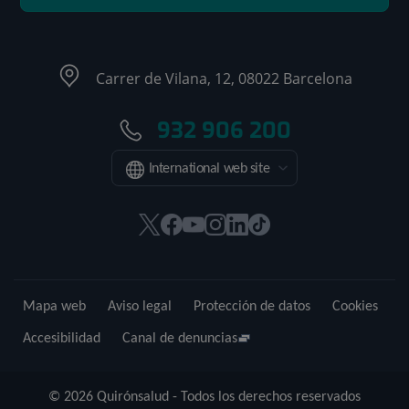
Carrer de Vilana, 12, 08022 Barcelona
932 906 200
International web site
Este
Este
Este
Este
Este
Enlace
enlace
enlace
enlace
enlace
enlace
a
se
se
se
se
se
una
abrirá
abrirá
abrirá
abrirá
abrirá
aplicación
Mapa web
Aviso legal
Protección de datos
Cookies
en
en
en
en
en
externa.
una
una
una
una
una
Accesibilidad
Canal de denuncias
ventana
ventana
ventana
ventana
ventana
nueva.
nueva.
nueva.
nueva.
nueva.
© 2026 Quirónsalud - Todos los derechos reservados