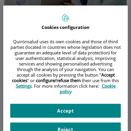
Pedir cita
Cookies configuration
Descripción
Servicios
Equipo
Contacto
Datos de interés
Quirónsalud uses its own cookies and those of third
parties (located in countries whose legislation does not
Horario
guarantee an adequate level of data protection) for
user authentication, statistical analysis, improving
services and showing personalised advertising
through the analysis of your navigation. You can
Prensa
accept all cookies by pressing the button "
Accept
cookies
" or
configure/refuse them
their use from this
Settings
. For more information click here:
Cookie
policy
Accept
Reject