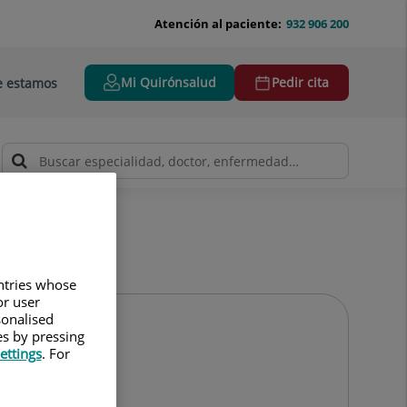
Atención al paciente:
932 906 200
Mi Quirónsalud
Pedir cita
 estamos
untries whose
or user
sonalised
es by pressing
ettings
. For