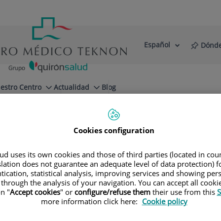
Español
Dónde
Selector
Idioma
de
Activo
idioma
estro Centro
Actualidad
Blog
Cookies configuration
d uses its own cookies and those of third parties (located in co
slation does not guarantee an adequate level of data protection) f
tication, statistical analysis, improving services and showing per
 through the analysis of your navigation. You can accept all cooki
n "
Accept cookies
" or
configure/refuse them
their use from this
S
more information click here:
Cookie policy
Vincenzo
Filomena