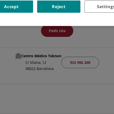
FACULTATIVO ESPECIALISTA OTORRINOLARINGOLOGÍA
Accept
Reject
Setting
OTORRINOLARINGOLOGÍA
Pedir cita
Centro Médico Teknon
932 906 200
C/ Vilana, 12
08022 Barcelona