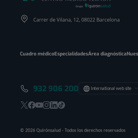
Carrer de Vilana, 12, 08022 Barcelona
Cuadro médico
Especialidades
Área diagnóstica
Nues
932 906 200
International web site
Este
Este
Este
Este
Este
Enlace
enlace
enlace
enlace
enlace
enlace
a
se
se
se
se
se
una
© 2026 Quirónsalud - Todos los derechos reservados
abrirá
abrirá
abrirá
abrirá
abrirá
aplicación