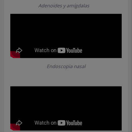
Adenoides y amígdalas
Endoscopia nasal