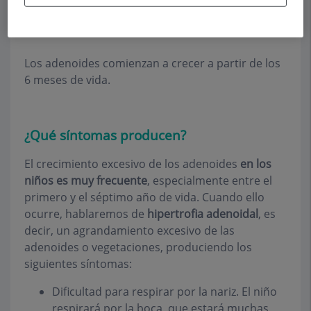
respiratoria consiguiente.
Los adenoides comienzan a crecer a partir de los
6 meses de vida.
¿Qué síntomas producen?
El crecimiento excesivo de los adenoides
en los
niños es muy frecuente
, especialmente entre el
primero y el séptimo año de vida. Cuando ello
ocurre, hablaremos de
hipertrofia adenoidal
, es
decir, un agrandamiento excesivo de las
adenoides o vegetaciones, produciendo los
siguientes síntomas:
Dificultad para respirar por la nariz. El niño
respirará por la boca, que estará muchas