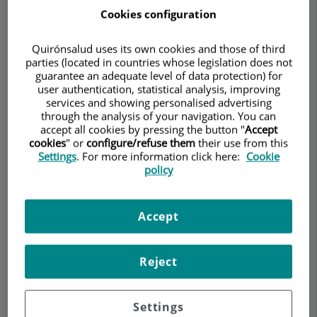
Cookies configuration
Pedir cita
Quirónsalud uses its own cookies and those of third
parties (located in countries whose legislation does not
guarantee an adequate level of data protection) for
Descripción
Servicios
Equipo
Contacto
Datos de interés
user authentication, statistical analysis, improving
services and showing personalised advertising
through the analysis of your navigation. You can
Horario
accept all cookies by pressing the button "
Accept
cookies
" or
configure/refuse them
their use from this
Settings
. For more information click here:
Cookie
policy
Adenoides
Accept
Las adenoides o vegetaciones son un
tejido
que
aparece y se desarrolla detrás de la nariz de los
niños, en la zona de transición con la garganta. Es
Reject
por ello que
su agrandamiento produce un
bloqueo
o interrupción parcial o total del aire que
Settings
respiramos por la nariz, provocando la dificultad