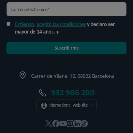
Entiendo, acepto las condiciones
y declaro ser
mayor de 14 años.
Suscribirme
Carrer de Vilana, 12, 08022 Barcelona
932 906 200
International web site
Este
Este
Este
Este
Este
Enlace
enlace
enlace
enlace
enlace
enlace
a