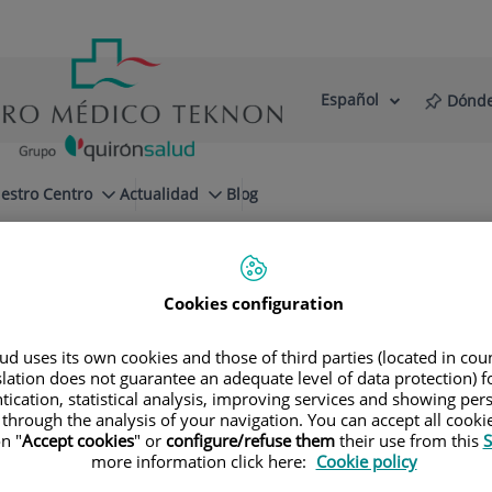
Español
Dónde
Selector
Idioma
de
Activo
idioma
estro Centro
Actualidad
Blog
 o Halitosis
¿Cuáles son las fases de nuestro tratamiento?
Cookies configuration
d uses its own cookies and those of third parties (located in co
slation does not guarantee an adequate level of data protection) f
tication, statistical analysis, improving services and showing per
 through the analysis of your navigation. You can accept all cooki
n "
Accept cookies
" or
configure/refuse them
their use from this
S
more information click here:
Cookie policy