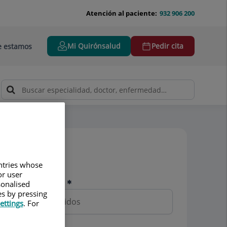
Atención al paciente:
932 906 200
Mi Quirónsalud
Pedir cita
 estamos
Pedir cita
untries whose
or user
Nombre y apellidos
sonalised
es by pressing
ettings
. For
Teléfono