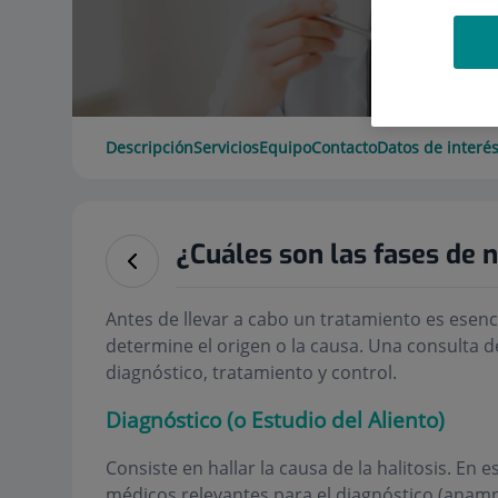
Descripción
Servicios
Equipo
Contacto
Datos de interé
¿Cuáles son las fases de 
Antes de llevar a cabo un tratamiento es esenci
determine el origen o la causa. Una consulta 
diagnóstico, tratamiento y control.
Diagnóstico (o Estudio del Aliento)
Consiste en hallar la causa de la halitosis. En 
médicos relevantes para el diagnóstico (anamn