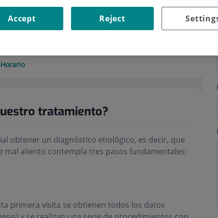
Accept
Reject
Setting
s
Horario
nuestro tratamiento?
al obtener un diagnóstico etiológico, es decir, que
de mal aliento contempla tres pasos fundamentales:
esta primera visita se obtienen todos los datos
esis) y se realizan una serie de procedimientos con