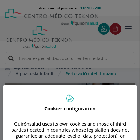
Saltar al contenido
Saltar
Menú
Atención al paciente:
932 906 200
Select
al
teléfono
de
contenido
cabecera
idiom
Toggl
navig
Centro Coromina
Especialidades
Hipoacusia infantil
Perforación del tímpano
Consultorio
Centro Coromina
Cookies configuration
OTORRINOLARINGOLOGÍA
Quirónsalud uses its own cookies and those of third
parties (located in countries whose legislation does not
guarantee an adequate level of data protection) for