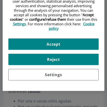
user authentication, statistical analysis, improving
services and showing personalised advertising
through the analysis of your navigation. You can
accept all cookies by pressing the button "
Accept
Pedir cita
cookies
" or
configure/refuse them
their use from this
Settings
. For more information click here:
Cookie
policy
Descripción
Servicios
Equipo
Contacto
Datos de interés
Accept
Horario
Reject
Perforación del tímpano
Settings
La ruptura timpánica consiste en un orificio o
ruptura del tímpano, que se produce por
diferentes
causas
:
Por una o varias otitis agudas
Por un ruido muy fuerte (explosión, petardo,