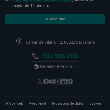
mayor de 14 años.
Suscribirme
Carrer de Vilana, 12, 08022 Barcelona
932 906 200
International web site
Este
Este
Este
Este
Este
Enlace
enlace
enlace
enlace
enlace
enlace
a
se
se
se
se
se
una
abrirá
abrirá
abrirá
abrirá
abrirá
aplicación
Mapa web
Aviso legal
Protección de datos
Cookies
en
en
en
en
en
externa.