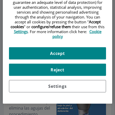
guarantee an adequate level of data protection) for
user authentication, statistical analysis, improving
services and showing personalised advertising
through the analysis of your navigation. You can
accept all cookies by pressing the button "
Accept
Pedir cita
cookies
" or
configure/refuse them
their use from this
Settings
. For more information click here:
Cookie
policy
Descripción
Servicios
Contacto
Datos de interés
Horario
Accept
¿Vasectomía sin dolor?
Reject
¿Vasectomía sin agujas?
La vasectomía
no
se
Settings
puede hacer con
dolor. Actualmente
existe una técnica que
elimina las agujas del
procedimiento