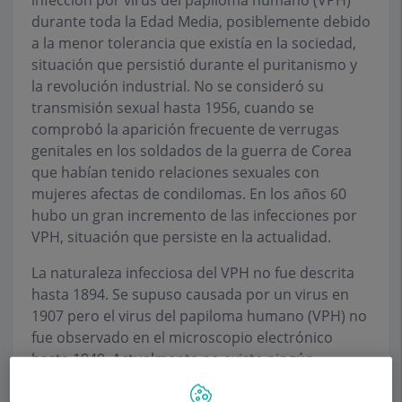
infección por virus del papiloma humano (VPH)
durante toda la Edad Media, posiblemente debido
a la menor tolerancia que existía en la sociedad,
situación que persistió durante el puritanismo y
la revolución industrial. No se consideró su
transmisión sexual hasta 1956, cuando se
comprobó la aparición frecuente de verrugas
genitales en los soldados de la guerra de Corea
que habían tenido relaciones sexuales con
mujeres afectas de condilomas. En los años 60
hubo un gran incremento de las infecciones por
VPH, situación que persiste en la actualidad.
La naturaleza infecciosa del VPH no fue descrita
hasta 1894. Se supuso causada por un virus en
1907 pero el virus del papiloma humano (VPH) no
fue observado en el microscopio electrónico
hasta 1949. Actualmente no existe ningún
método para cultivar el VPH en tejidos.