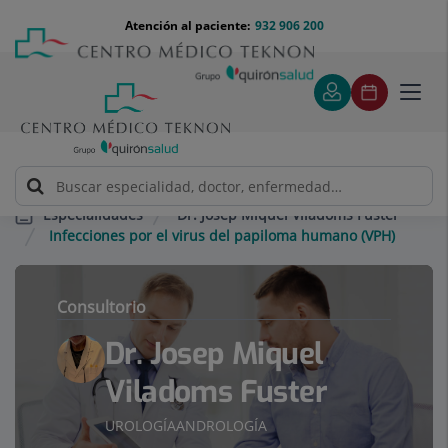
Saltar al contenido
Saltar
Menú
Atención al paciente:
932 906 200
Select
al
teléfono
de
contenido
cabecera
idiom
Toggl
navig
Dr. Josep Miquel Viladoms Fuster
Especialidades
Infecciones por el virus del papiloma humano (VPH)
Consultorio
Dr. Josep Miquel
Viladoms Fuster
UROLOGÍA
ANDROLOGÍA