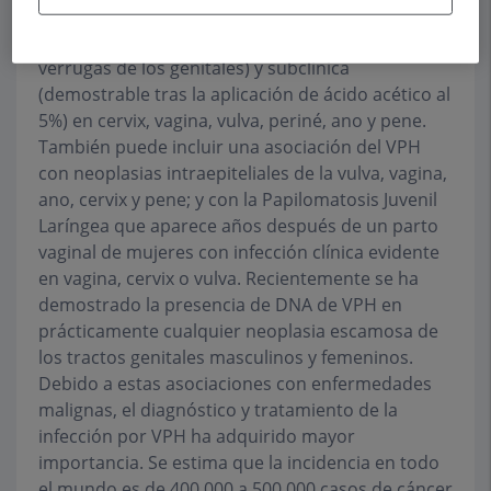
La infección por VPH puede ser clínica (las
verrugas de los genitales) y subclínica
(demostrable tras la aplicación de ácido acético al
5%) en cervix, vagina, vulva, periné, ano y pene.
También puede incluir una asociación del VPH
con neoplasias intraepiteliales de la vulva, vagina,
ano, cervix y pene; y con la Papilomatosis Juvenil
Laríngea que aparece años después de un parto
vaginal de mujeres con infección clínica evidente
en vagina, cervix o vulva. Recientemente se ha
demostrado la presencia de DNA de VPH en
prácticamente cualquier neoplasia escamosa de
los tractos genitales masculinos y femeninos.
Debido a estas asociaciones con enfermedades
malignas, el diagnóstico y tratamiento de la
infección por VPH ha adquirido mayor
importancia. Se estima que la incidencia en todo
el mundo es de 400.000 a 500.000 casos de cáncer