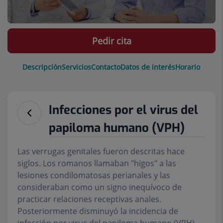
Pedir cita
Descripción
Servicios
Contacto
Datos de interés
Horario
Infecciones por el virus del
papiloma humano (VPH)
Las verrugas genitales fueron descritas hace
siglos. Los romanos llamaban "higos" a las
lesiones condilomatosas perianales y las
consideraban como un signo inequívoco de
practicar relaciones receptivas anales.
Posteriormente disminuyó la incidencia de