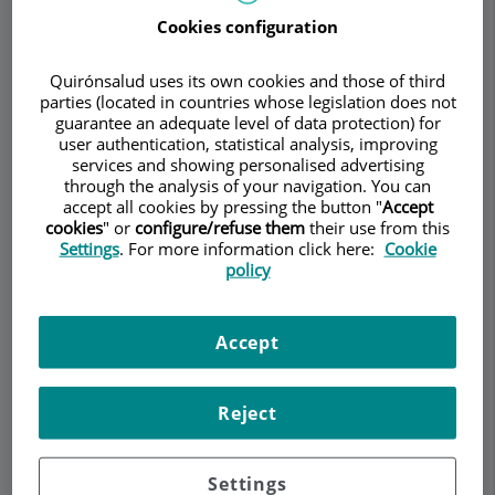
Incidencia
Cookies configuration
Los condilomas acuminados constituyen una de
Quirónsalud uses its own cookies and those of third
las enfermedades de transmisión sexual más
parties (located in countries whose legislation does not
frecuentes en todo el mundo. La incidencia
guarantee an adequate level of data protection) for
user authentication, statistical analysis, improving
máxima ocurre en hombres y mujeres jóvenes de
services and showing personalised advertising
18 a 28 años. La incidencia se ha ido
through the analysis of your navigation. You can
incrementando constantemente desde hace 50
accept all cookies by pressing the button "
Accept
años. Cerca del 1% de los adultos con vida sexual
cookies
" or
configure/refuse them
their use from this
Settings
. For more information click here:
Cookie
activa ha padecido o padece verrugas venéreas.
policy
Los urólogos tratamos alteraciones del pene
desde la fimosis del niño hasta disfunciones
sexuales en la madurez, sin embargo no siempre
Accept
sabemos detectar una infección subclínica por
VPH de alto riesgo en varones cuyas parejas
Reject
tienen lesiones preneoplásicas e incluso cáncer
de cuello de útero, vulva o vagina. Debemos ser
capaces de diagnosticar y tratar las lesiones por
Settings
VPH.