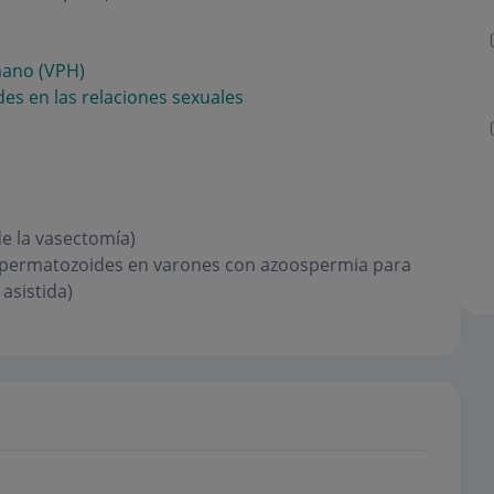
mano (VPH)
es en las relaciones sexuales
de la vasectomía)
spermatozoides en varones con azoospermia para
asistida)