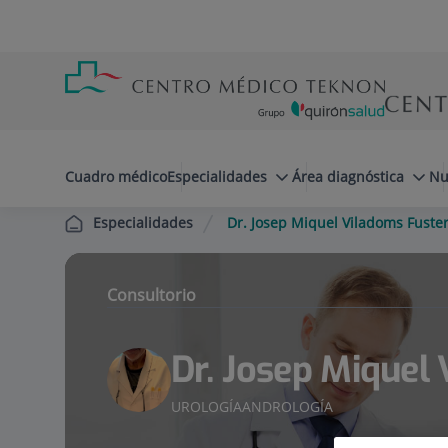
Saltar al contenido
Saltar
Menú
al
teléfono
contenido
cabecera
menuPrincipal
Cuadro médico
Especialidades
Área diagnóstica
Nu
Dr. Josep Miquel Viladoms Fuste
Especialidades
Consultorio
Dr. Josep Miquel
UROLOGÍA
ANDROLOGÍA