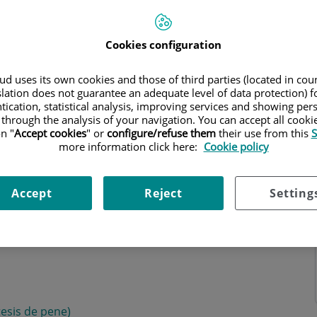
Cookies configuration
d uses its own cookies and those of third parties (located in co
slation does not guarantee an adequate level of data protection) f
o
tication, statistical analysis, improving services and showing per
 through the analysis of your navigation. You can accept all cooki
n "
Accept cookies
" or
configure/refuse them
their use from this
S
more information click here:
Cookie policy
logo. Presta una atención particular a las
Accept
Reject
Setting
esis de pene)