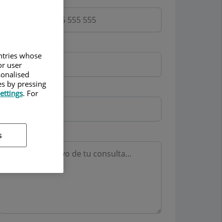
Email
untries whose
or user
sonalised
es by pressing
Mutua
ettings
. For
Motivo consulta
s