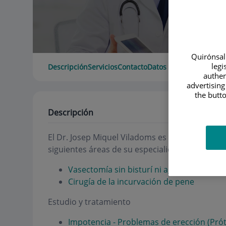
Quirónsalu
legi
Descripción
Servicios
Contacto
Datos de interés
Horari
authen
advertising
the butto
Descripción
El
Dr. Josep Miquel Viladoms
es urólogo y andró
siguientes áreas de su especialidad:
Vasectomía sin bisturí ni agujas
Cirugía de la incurvación de pene
Estudio y tratamiento
Impotencia - Problemas de erección (Prót