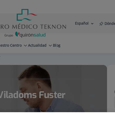
Español
Dónde
Selector
Idioma
de
Activo
idioma
estro Centro
Actualidad
Blog
r
 Viladoms Fuster