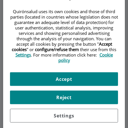
Quirónsalud uses its own cookies and those of third
parties (located in countries whose legislation does not
guarantee an adequate level of data protection) for
Pedir cita
user authentication, statistical analysis, improving
services and showing personalised advertising
through the analysis of your navigation. You can
Descripción
Servicios
Contacto
Datos de interés
Horario
accept all cookies by pressing the button "
Accept
cookies
" or
configure/refuse them
their use from this
Settings
. For more information click here:
Cookie
policy
Cirugía de la incurvación del
pene
Accept
¿Qué es la incurvación de pene?
Reject
En el pene normal la erección implica una
expansión de todas las capas titulares de forma
simétrica. En el pene incurvado existe una
Settings
asimetría de uno de los cuerpos cavernosos. Por
ello se conoce también esta patología como