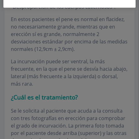
"Desproporción de los cuerpos cavernosos".
En estos pacientes el pene es normal en flacidez,
no necesariamente grande, mientras que en
erección sí es grande, normalmente 2
desviaciones estándar por encima de las medidas
normales (12,9cm ± 2,9cm).
La incurvación puede ser ventral, la más
frecuente, en la que el pene se desvía hacia abajo,
lateral (más frecuente a la izquierda) o dorsal,
más rara.
¿Cuál es el tratamiento?
Se le solicita al paciente que acuda a la consulta
con tres fotografías en erección para comprobar
el grado de incurvación. La primera foto tomada
por el paciente desde arriba (superior) y las otras