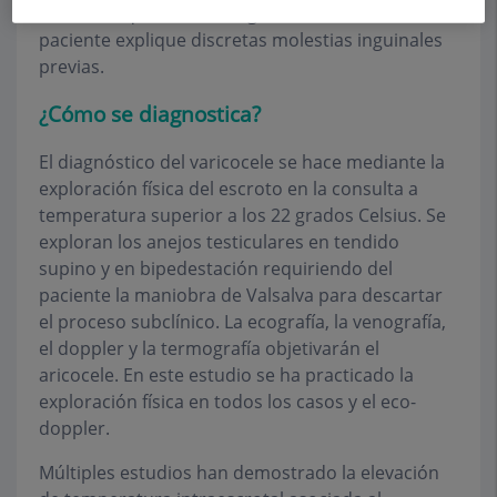
frecuente que, tras el diagnóstico del varicocele el
paciente explique discretas molestias inguinales
previas.
¿Cómo se diagnostica?
El diagnóstico del varicocele se hace mediante la
exploración física del escroto en la consulta a
temperatura superior a los 22 grados Celsius. Se
exploran los anejos testiculares en tendido
supino y en bipedestación requiriendo del
paciente la maniobra de Valsalva para descartar
el proceso subclínico. La ecografía, la venografía,
el doppler y la termografía objetivarán el
aricocele. En este estudio se ha practicado la
exploración física en todos los casos y el eco-
doppler.
Múltiples estudios han demostrado la elevación