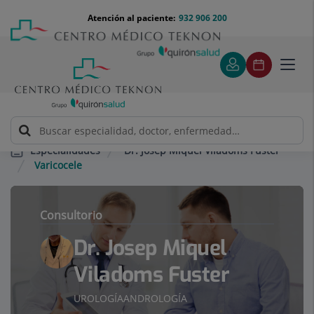
Saltar al contenido
Saltar
Menú
Atención al paciente:
932 906 200
Select
al
teléfono
de
contenido
cabecera
idiom
Toggl
navig
Dr. Josep Miquel Viladoms Fuster
Especialidades
Varicocele
Consultorio
Dr. Josep Miquel
Viladoms Fuster
UROLOGÍA
ANDROLOGÍA