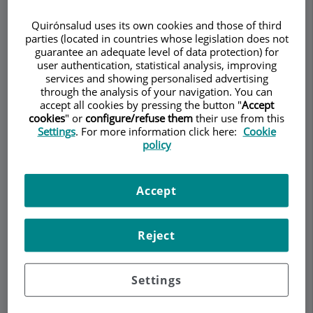
paulatino de la espermatogénesis y atrofia
Quirónsalud uses its own cookies and those of third
testicular a medio - largo plazo.
parties (located in countries whose legislation does not
guarantee an adequate level of data protection) for
Incidencia y síntomas
user authentication, statistical analysis, improving
services and showing personalised advertising
La incidencia de
through the analysis of your navigation. You can
varicocele en la
accept all cookies by pressing the button "
Accept
cookies
" or
configure/refuse them
their use from this
población general es
Settings
. For more information click here:
Cookie
del 15% al 20%. La
policy
incidencia en la
población de varones
con infertilidad
Accept
primaria ronda el
40%. En los varones
Reject
con infertilidad secundaria llega al 85%. El 95% de
los varicoceles son del lado izquierdo. Entre un
10% y un 15% son bilaterales. El varicocele
Settings
derecho es raro. La gran mayoría de los
varicoceles son asintomáticos, sin embargo es