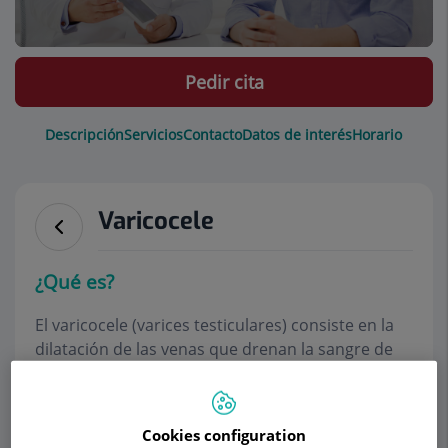
Pedir cita
Descripción
Servicios
Contacto
Datos de interés
Horario
Varicocele
¿Qué es?
El varicocele (varices testiculares) consiste en la
dilatación de las venas que drenan la sangre de
los testículos.
El varicocele implica un riesgo para la fertilidad,
Cookies configuration
suele ser progresivo en el tiempo, con deterioro