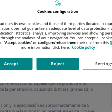
Cookies configuration
d uses its own cookies and those of third parties (located in co
slation does not guarantee an adequate level of data protection) f
tication, statistical analysis, improving services and showing per
o
 through the analysis of your navigation. You can accept all cooki
n "
Accept cookies
" or
configure/refuse them
their use from this
S
more information click here:
Cookie policy
ación
Accept
Reject
Setting
ación Precoz) como aquella que se produce mas
de la penetración, causando distress (ansiedad) a
ación y la eyaculación es aproximadamente de 5
 acepta que la eyaculación prematura es muy grave