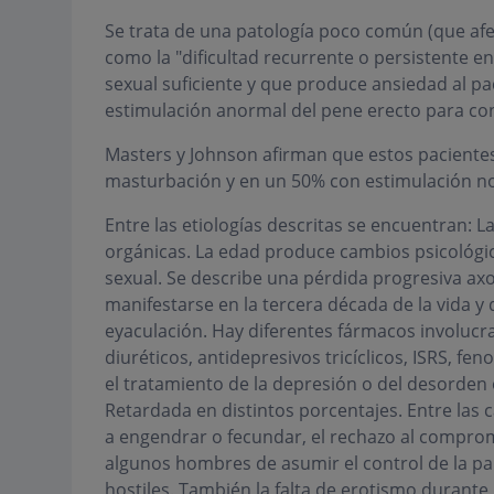
Se trata de una patología poco común (que afe
como la "dificultad recurrente o persistente 
sexual suficiente y que produce ansiedad al pa
estimulación anormal del pene erecto para con
Masters y Johnson afirman que estos pacientes
masturbación y en un 50% con estimulación no c
Entre las etiologías descritas se encuentran: L
orgánicas. La edad produce cambios psicológi
sexual. Se describe una pérdida progresiva axo
manifestarse en la tercera década de la vida y 
eyaculación. Hay diferentes fármacos involucr
diuréticos, antidepresivos tricíclicos, ISRS, fen
el tratamiento de la depresión o del desorde
Retardada en distintos porcentajes. Entre las 
a engendrar o fecundar, el rechazo al compromi
algunos hombres de asumir el control de la 
hostiles. También la falta de erotismo durante l