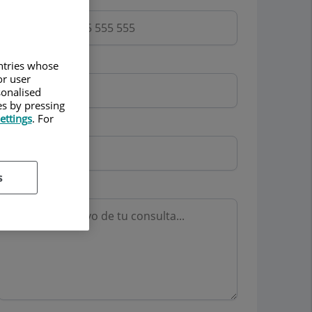
Email
untries whose
or user
sonalised
es by pressing
ettings
. For
Mutua
s
Motivo consulta