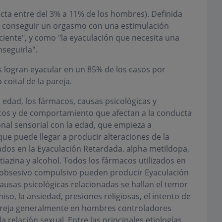
cta entre del 3% a 11% de los hombres). Definida
en conseguir un orgasmo con una estimulación
ciente", y como "la eyaculación que necesita una
seguirla".
 logran eyacular en un 85% de los casos por
oital de la pareja.
a edad, los fármacos, causas psicológicas y
cos y de comportamiento que afectan a la conducta
nal sensorial con la edad, que empieza a
que puede llegar a producir alteraciones de la
ados en la Eyaculación Retardada. alpha metildopa,
otiazina y alcohol. Todos los fármacos utilizados en
n obsesivo compulsivo pueden producir Eyaculación
causas psicológicas relacionadas se hallan el temor
so, la ansiedad, presiones religiosas, el intento de
pareja generalmente en hombres controladores
a relación sexual. Entre las principales etiologías