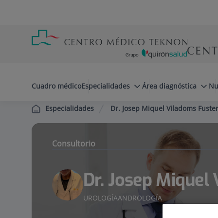
Saltar al contenido
Saltar
Menú
al
teléfono
contenido
cabecera
menuPrincipal
Cuadro médico
Especialidades
Área diagnóstica
Nu
Dr. Josep Miquel Viladoms Fuste
Especialidades
Consultorio
Dr. Josep Miquel
UROLOGÍA
ANDROLOGÍA