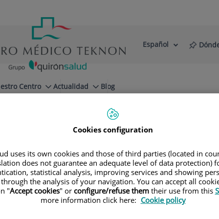
Español
Dónde
Selector
Idioma
de
Activo
idioma
estro Centro
Actualidad
Blog
r
Vasectomía sin bisturí y sin aguja
Razones para hacerte 
Cookies configuration
d uses its own cookies and those of third parties (located in co
slation does not guarantee an adequate level of data protection) f
tication, statistical analysis, improving services and showing per
 Viladoms Fuster
 through the analysis of your navigation. You can accept all cooki
n "
Accept cookies
" or
configure/refuse them
their use from this
S
more information click here:
Cookie policy