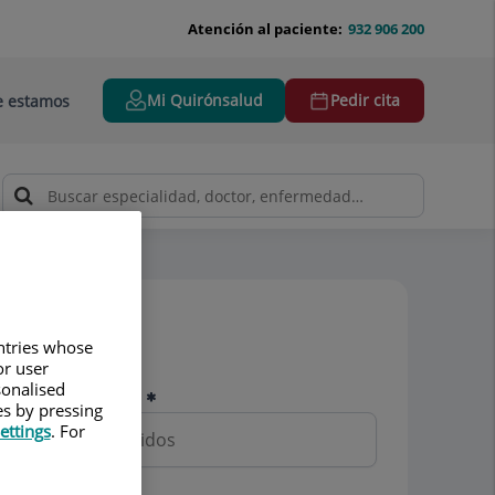
Atención al paciente:
932 906 200
Mi Quirónsalud
Pedir cita
 estamos
la Vasectomía
Pedir cita
untries whose
or user
sonalised
Nombre y apellidos
es by pressing
ettings
. For
Teléfono