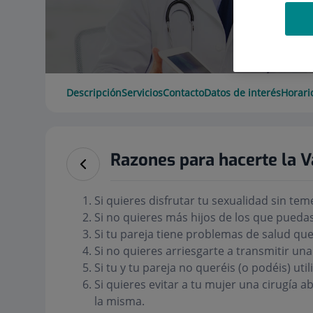
Descripción
Servicios
Contacto
Datos de interés
Horari
Razones para hacerte la 
Si quieres disfrutar tu sexualidad sin te
Si no quieres más hijos de los que pueda
Si tu pareja tiene problemas de salud qu
Si no quieres arriesgarte a transmitir un
Si tu y tu pareja no queréis (o podéis) ut
Si quieres evitar a tu mujer una cirugía a
la misma.