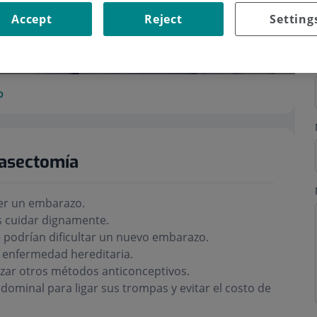
Accept
Reject
Setting
o
Vasectomía
mer un embarazo.
s cuidar dignamente.
e podrían dificultar un nuevo embarazo.
a enfermedad hereditaria.
ilizar otros métodos anticonceptivos.
bdominal para ligar sus trompas y evitar el costo de