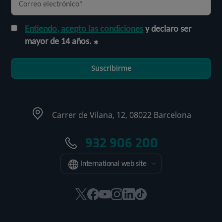
Entiendo, acepto las condiciones
y declaro ser
mayor de 14 años.
Suscribirme
Carrer de Vilana, 12, 08022 Barcelona
932 906 200
International web site
Este
Este
Este
Este
Este
Enlace
enlace
enlace
enlace
enlace
enlace
a
se
se
se
se
se
una