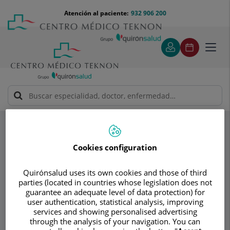
Saltar al contenido
Saltar
Menú
Atención al paciente:
932 906 200
Select
al
teléfono
de
contenido
cabecera
idiom
Toggl
navig
PsiquiaTEK
Adultos
Especialidades
Impulsividad
Cookies configuration
Consultorio
Quirónsalud uses its own cookies and those of third
PsiquiaTEK
parties (located in countries whose legislation does not
guarantee an adequate level of data protection) for
PSICOLOGÍA CLÍNICA ADULTOS
user authentication, statistical analysis, improving
PSIQUIATRÍA ADULTOS
services and showing personalised advertising
PSIQUIATRÍA INFANTIL Y ADOLESCENTE
through the analysis of your navigation. You can