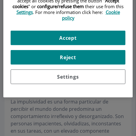
accept all cookies by pressing the button "
Accept
cookies
" or
configure/refuse them
their use from this
Settings
. For more information click here:
Cookie
policy
Pedir cita
Accept
Descripción
Servicios
Equipo
Contacto
Datos de interés
Reject
Horario
Settings
Impulsividad
La impulsividad es una forma particular de
percibir el mundo donde predomina un
comportamiento irreflexivo y desorganizado. Son
personas impacientes, olvidadizas, inconstantes
en sus tareas, con un elevado componente