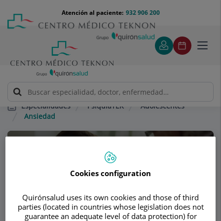
Saltar al contenido
Saltar
Menú
Atención al paciente:
932 906 200
Select
al
teléfono
de
contenido
cabecera
idiom
Toggl
navig
PsiquiaTEK
Adolescentes
Especialidades
Ansiedad
Consultorio
PsiquiaTEK
Cookies configuration
PSICOLOGÍA CLÍNICA ADULTOS
Quirónsalud uses its own cookies and those of third
PSIQUIATRÍA ADULTOS
parties (located in countries whose legislation does not
PSIQUIATRÍA INFANTIL Y ADOLESCENTE
guarantee an adequate level of data protection) for