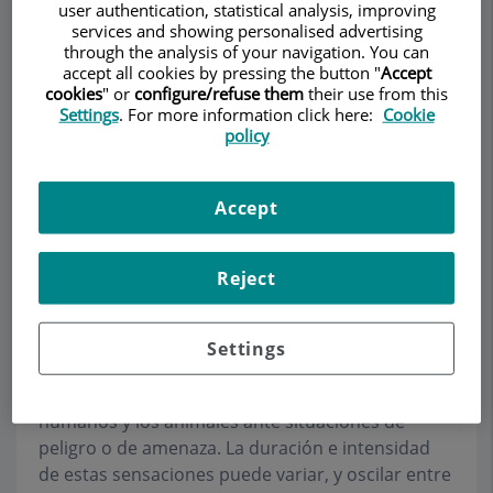
user authentication, statistical analysis, improving
services and showing personalised advertising
through the analysis of your navigation. You can
accept all cookies by pressing the button "
Accept
Pedir cita
cookies
" or
configure/refuse them
their use from this
Settings
. For more information click here:
Cookie
policy
Descripción
Servicios
Equipo
Contacto
Datos de interés
Accept
Horario
Reject
Ansiedad
Settings
La ansiedad es la emoción más elemental, una
reacción normal que experimentan los seres
humanos y los animales ante situaciones de
peligro o de amenaza. La duración e intensidad
de estas sensaciones puede variar, y oscilar entre