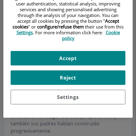
user authentication, statistical analysis, improving
services and showing personalised advertising
through the analysis of your navigation. You can
accept all cookies by pressing the button "
Accept
Pedir cita
cookies
" or
configure/refuse them
their use from this
Settings
. For more information click here:
Cookie
policy
Descripción
Servicios
Equipo
Contacto
Datos de interés
Accept
Horario
Reject
El adolescente y su cuerpo
Settings
Todos los cambios y transformaciones que se
producen en el cuerpo de los adolescentes ponen
en cuestión la imagen del cuerpo que el niño y
también sus padres habían construido
progresivamente.