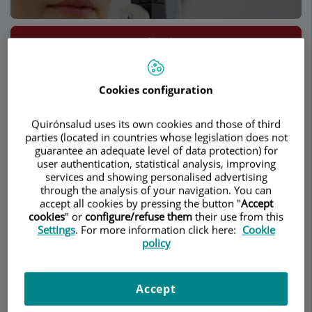
Pedir cita
Descripción
Servicios
Equipo
Contacto
Datos de interés
Cookies configuration
Horario
Quirónsalud uses its own cookies and those of third
parties (located in countries whose legislation does not
guarantee an adequate level of data protection) for
user authentication, statistical analysis, improving
Miopía
services and showing personalised advertising
through the analysis of your navigation. You can
accept all cookies by pressing the button "
Accept
cookies
" or
configure/refuse them
their use from this
¿Qué es la Miopía?
Settings
. For more information click here:
Cookie
policy
Es un defecto de Refracción:
Accept