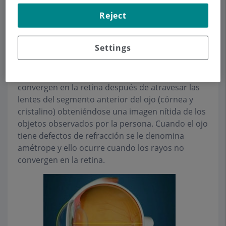
Reject
Settings
El ojo normal, desde el punto de visto óptico o
refractivo se denomina emétrope. En él, los rayos
convergen en la retina después de atravesar las
lentes del segmento anterior del ojo (córnea y
cristalino) obteniéndose una imagen nítida de los
objetos observados por la persona. Cuando el ojo
tiene defectos de refracción se le denomina
amétrope y ello ocurre cuando los rayos no
convergen en la retina.