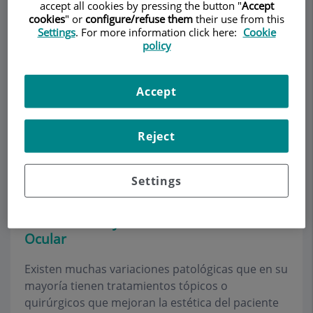
accept all cookies by pressing the button "
Accept
cookies
" or
configure/refuse them
their use from this
Settings
. For more information click here:
Cookie
Pedir cita
policy
Descripción
Servicios
Equipo
Contacto
Datos de interés
Accept
Horario
Reject
Estética Ocular
Settings
Tratamientos y soluciones de Estética
Ocular
Existen muchas variaciones patológicas que en su
mayoría tienen tratamientos tópicos o
quirúrgicos que mejoran la estética del paciente