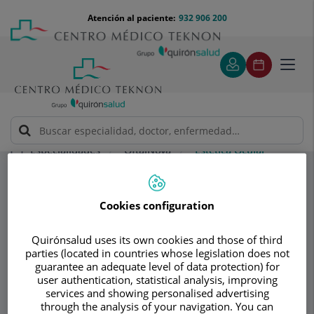
Saltar al contenido
Saltar
Menú
Atención al paciente:
932 906 200
Select
al
teléfono
de
contenido
cabecera
idiom
Toggl
navig
OftalNova
Estética Ocular
Especialidades
Consultorio
Cookies configuration
OftalNova
O
Quirónsalud uses its own cookies and those of third
parties (located in countries whose legislation does not
OFTALMOLOGÍA
guarantee an adequate level of data protection) for
user authentication, statistical analysis, improving
services and showing personalised advertising
through the analysis of your navigation. You can