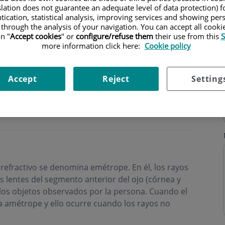
slation does not guarantee an adequate level of data protection) f
tication, statistical analysis, improving services and showing per
 through the analysis of your navigation. You can accept all cooki
n "
Accept cookies
" or
configure/refuse them
their use from this
S
more information click here:
Cookie policy
s
Horario
Accept
Reject
Setting
 refractivo se denomina emétrope. En él, los rayos
s lentes del segmento anterior del ojo (córnea y
 los objetos observados por la persona. Cuando el
 amétrope y ello ocurre cuando los rayos no