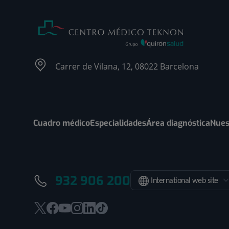
Carrer de Vilana, 12, 08022 Barcelona
Cuadro médico
Especialidades
Área diagnóstica
Nues
932 906 200
International web site
Este
Este
Este
Este
Este
Enlace