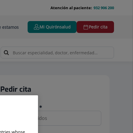
Atención al paciente:
932 906 200
Mi Quirónsalud
Pedir cita
 estamos
Pedir cita
Nombre y apellidos
untries whose
Teléfono