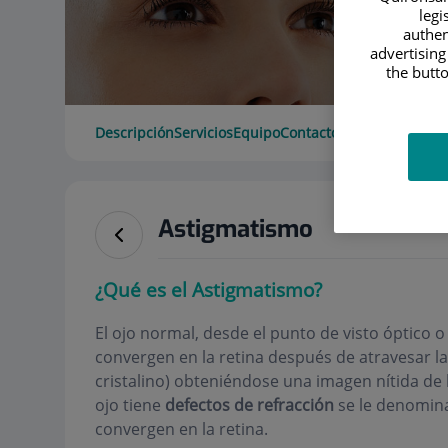
legi
authen
advertising
the butto
Descripción
Servicios
Equipo
Contacto
Datos de interé
Astigmatismo
¿Qué es el Astigmatismo?
El ojo normal, desde el punto de visto óptico o
convergen en la retina después de atravesar la
cristalino) obteniéndose una imagen nítida de
ojo tiene
defectos de refracción
se le denomina
convergen en la retina.