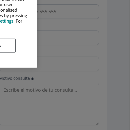
or user
sonalised
es by pressing
ettings
. For
Email
s
Mutua
Motivo consulta