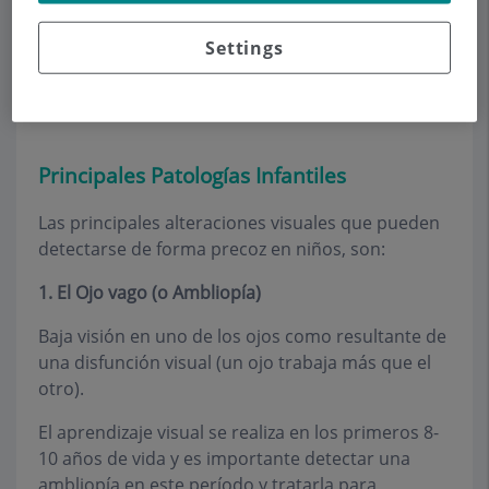
recomendable hacer revisiones pautadas entre el
nacimiento y los 8 años para poder seguir su
Settings
desarrollo y anticipar posibles anomalías
corregibles.
Principales Patologías Infantiles
Las principales alteraciones visuales que pueden
detectarse de forma precoz en niños, son:
1. El Ojo vago (o Ambliopía)
Baja visión en uno de los ojos como resultante de
una disfunción visual (un ojo trabaja más que el
otro).
El aprendizaje visual se realiza en los primeros 8-
10 años de vida y es importante detectar una
ambliopía en este período y tratarla para