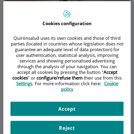
Cookies configuration
Demanar Cita
Quirónsalud uses its own cookies and those of third
Descripció
Serveis
Equip
Contacte
Dades d'interès
parties (located in countries whose legislation does not
guarantee an adequate level of data protection) for
user authentication, statistical analysis, improving
Horari
services and showing personalised advertising
through the analysis of your navigation. You can
accept all cookies by pressing the button "
Accept
cookies
" or
configure/refuse them
their use from this
Oftalmología Pediátrica
Settings
. For more information click here:
Cookie
policy
¿Qué es la Oftalmología Infantil?
Accept
El sistema visual de los niños está en formación y
es inmaduro. Es fundamental estimularlo para un
Reject
desarrollo futuro normal. Para ello, es