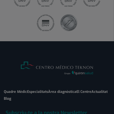
Quadre Mèdic
Especialitats
Àrea diagnòstica
El Centre
Actualitat
Blog
Subscriu-te a la nostra Newsletter