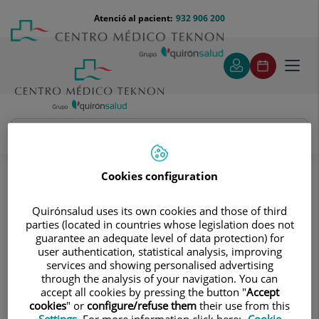
Saltar al contingut
Saltar
Menú
Atenció al pacient:
932 906 200
Select
al
teléfono
d'idi
contingut
cabecera
Toggl
navig
Jordi Gatell Tortajada
Quadre Mèdic
Cookies configuration
Quirónsalud uses its own cookies and those of third
parties (located in countries whose legislation does not
guarantee an adequate level of data protection) for
user authentication, statistical analysis, improving
services and showing personalised advertising
Jordi
Gatell Tortajada
through the analysis of your navigation. You can
accept all cookies by pressing the button "
Accept
FACULTATIU ESPECIALISTA OFTALMOLOGIA
cookies
" or
configure/refuse them
their use from this
Settings
. For more information click here:
Cookie