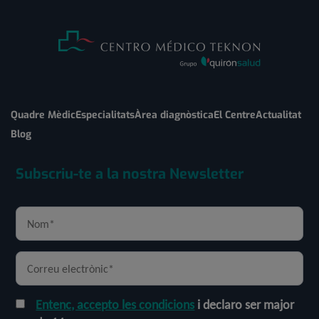
Quadre Mèdic
Especialitats
Àrea diagnòstica
El Centre
Actualitat
Blog
Subscriu-te a la nostra Newsletter
Entenc, accepto les condicions
i declaro ser major