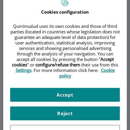
Cookies configuration
Pedir cita
Quirónsalud uses its own cookies and those of third
parties (located in countries whose legislation does not
Descripción
Servicios
Equipo
Contacto
Datos de interés
guarantee an adequate level of data protection) for
user authentication, statistical analysis, improving
services and showing personalised advertising
Horario
through the analysis of your navigation. You can
accept all cookies by pressing the button "
Accept
cookies
" or
configure/refuse them
their use from this
Settings
. For more information click here:
Cookie
Cataratas
policy
¿Qué son las Cataratas?
Accept
Dentro del ojo hay una lente que tiene la forma
de lenteja que es la encargada de enfocar la
Reject
imagen en la retina. Esta lente se llama cristalino
porque es transparente como el agua cristalina.