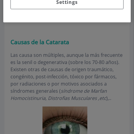
Settings
Cualquier opacidad en su interior se llama
catarata
, debido a que antiguamente se creía que
el humor viajaba desde el cerebro hasta el ojo.
Causas de la Catarata
Las causa son múltiples, aunque la más frecuente
es la senil o degenerativa (sobre los 70-80 años).
Existen otras de causas de origen traumático,
congénito, post-infección, tóxico por fármacos,
por radiaciones o por motivos asociados a
síndromes generales (
síndrome de Marfan
Homocistinuria, Distrofias Musculares ,etc
),..