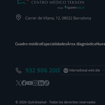
Carrer de Vilana, 12, 08022 Barcelona
Cuadro médico
Especialidades
Área diagnóstica
Nues
932 906 200
International web site
Este
Este
Este
Este
Este
Enlace
enlace
enlace
enlace
enlace
enlace
a
se
se
se
se
se
una
© 2026 Quirónsalud - Todos los derechos reservados