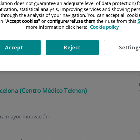
slation does not guarantee an adequate level of data protection) f
tication, statistical analysis, improving services and showing per
 through the analysis of your navigation. You can accept all cooki
n "
Accept cookies
" or
configure/refuse them
their use from this
S
more information click here:
Cookie policy
s
Horario
Accept
Reject
Setting
rcelona (Centro Médico Teknon)
tra mayor motivación