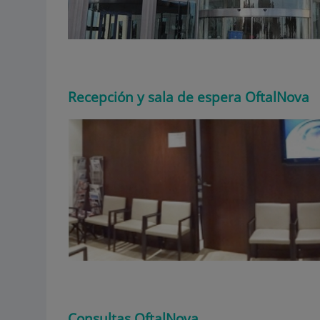
Recepción y sala de espera OftalNova
Consultas OftalNova