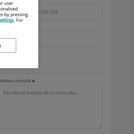
or user
sonalised
es by pressing
ettings
. For
Email
s
Mutua
Motivo consulta