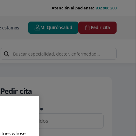
Atención al paciente:
932 906 200
Mi Quirónsalud
Pedir cita
 estamos
Pedir cita
Nombre y apellidos
untries whose
Teléfono