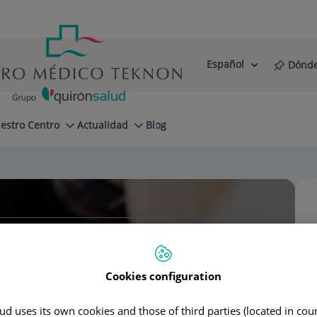
Español
Dónde
Selector
Idioma
de
Activo
idioma
estro Centro
Actualidad
Blog
Cookies configuration
d uses its own cookies and those of third parties (located in co