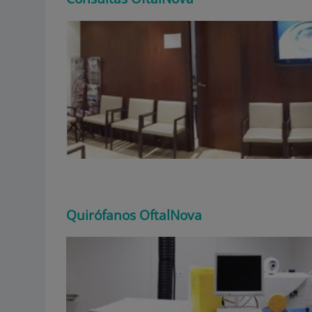
Quirófanos OftalNova