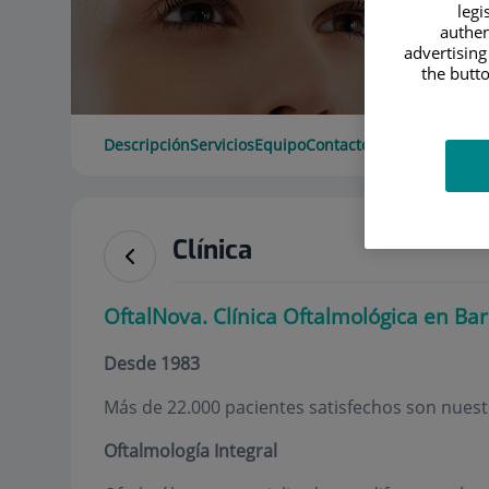
legi
authen
advertising
the butto
Descripción
Servicios
Equipo
Contacto
Datos de interé
Clínica
OftalNova. Clínica Oftalmológica en Ba
Desde 1983
Más de 22.000 pacientes satisfechos son nues
Oftalmología Integral