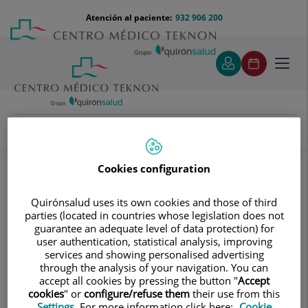
Saltar al contenido
Saltar
Menú
Atención al paciente:
932 906 200
Select
al
teléfono
de
contenido
cabecera
idiom
Toggl
navig
Marta Fortuny López
Cuadro médico
Cookies configuration
Quirónsalud uses its own cookies and those of third
parties (located in countries whose legislation does not
guarantee an adequate level of data protection) for
user authentication, statistical analysis, improving
services and showing personalised advertising
Marta
Fortuny López
through the analysis of your navigation. You can
accept all cookies by pressing the button "
Accept
FACULTATIVO ESPECIALISTA OFTALMOLOGÍA
cookies
" or
configure/refuse them
their use from this
Settings
. For more information click here:
Cookie