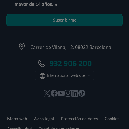
mayor de 14 años.
Suscribirme
Carrer de Vilana, 12, 08022 Barcelona
932 906 200
International web site
Este
Este
Este
Este
Este
Enlace
enlace
enlace
enlace
enlace
enlace
a
se
se
se
se
se
una
abrirá
abrirá
abrirá
abrirá
abrirá
aplicación
Mapa web
Aviso legal
Protección de datos
Cookies
en
en
en
en
en
externa.
una
una
una
una
una
Accesibilidad
Canal de denuncias