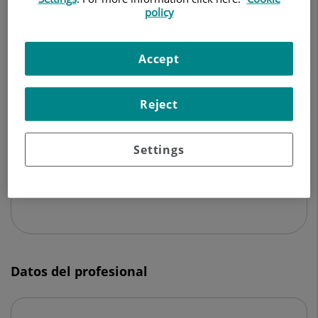
OFTALMOLOGÍA
policy
Pedir cita
Accept
Reject
Centro Médico Teknon
C/ Vilana, 12
Settings
08022 Barcelona
932 906 200
Datos del profesional