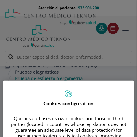
Saltar al contenido
Saltar
Menú
Atención al paciente:
932 906 200
Select
al
teléfono
de
contenido
cabecera
idiom
Toggl
navig
Moisés Sandrús Jorge
Especialidades
Pruebas diagnósticas
Prueba de esfuerzo o ergometría
Consultorio
Cookies configuration
Moisés Sandrús
Quirónsalud uses its own cookies and those of third
Jorge
parties (located in countries whose legislation does not
guarantee an adequate level of data protection) for
user authentication, statistical analysis, improving
MEDICINA INTERNA
NEFROLOGÍA