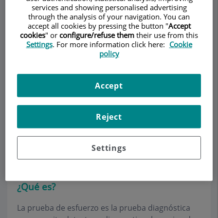
services and showing personalised advertising
through the analysis of your navigation. You can
accept all cookies by pressing the button "
Accept
cookies
" or
configure/refuse them
their use from this
Settings
. For more information click here:
Cookie
Pedir cita
policy
Descripción
Servicios
Equipo
Contacto
Datos de interés
Accept
Horario
Reject
Prueba de esfuerzo o
Settings
ergometría
¿Qué es?
La prueba de esfuerzo es la prueba diagnóstica