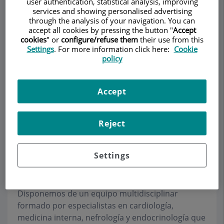
user authentication, statistical analysis, improving
services and showing personalised advertising
through the analysis of your navigation. You can
accept all cookies by pressing the button "
Accept
Pedir cita
cookies
" or
configure/refuse them
their use from this
Settings
. For more information click here:
Cookie
Descripción
Servicios
Equipo
Contacto
Datos de interés
policy
Horario
Accept
Reject
Cardiología
Settings
El
Instituto de Cardiología y Medicina Interna
(CMI)
ofrece una asistencia médica de calidad y
atención personalizada a todos sus pacientes.
Disponemos de un equipo multidisciplinar
formado por especialistas en cardiología,
medicina interna, nefrología y endocrinología que