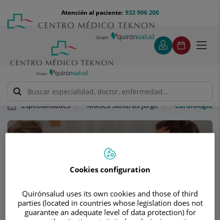
Saltar al contenido
Saltar
Menú
Atención al paciente:
932 906 200
Select
al
teléfono
de
contenido
cabecera
idiom
Toggl
navig
Moisés Sandrús Jorge
Cardiología
Especialidades
Consultorio
Moisés Sandrús
Cookies configuration
Jorge
Quirónsalud uses its own cookies and those of third
MEDICINA INTERNA
NEFROLOGÍA
parties (located in countries whose legislation does not
guarantee an adequate level of data protection) for