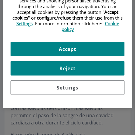
services and showing personalised advertising
through the analysis of your navigation. You can
accept all cookies by pressing the button "
Accept
cookies
" or
configure/refuse them
their use from this
Settings
. For more information click here:
Cookie
Pedir cita
policy
Descripción
Servicios
Equipo
Contacto
Datos de interés
Accept
Horario
Reject
Valvulopatías
Settings
Las
valvulopatías
son enfermedades relacionadas
con las válvulas del corazón. Las válvulas
permiten el paso de la sangre de una cavidad
cardíaca a otra durante el ciclo cardíaco.
El corazón dispone de 4 válvulas: