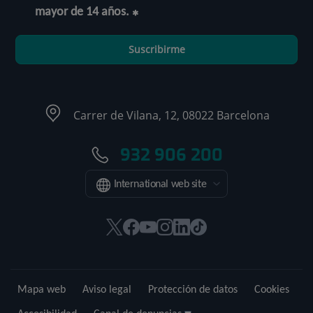
mayor de 14 años.
Suscribirme
Carrer de Vilana, 12, 08022 Barcelona
932 906 200
International web site
Este
Este
Este
Este
Este
Enlace
enlace
enlace
enlace
enlace
enlace
a
se
se
se
se
se
una
abrirá
abrirá
abrirá
abrirá
abrirá
aplicación
Mapa web
Aviso legal
Protección de datos
Cookies
en
en
en
en
en
externa.
una
una
una
una
una