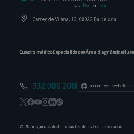
Carrer de Vilana, 12, 08022 Barcelona
Cuadro médico
Especialidades
Área diagnóstica
Nues
932 906 200
International web site
Este
Este
Este
Este
Este
Enlace
enlace
enlace
enlace
enlace
enlace
a
se
se
se
se
se
una
© 2026 Quirónsalud - Todos los derechos reservados
abrirá
abrirá
abrirá
abrirá
abrirá
aplicación