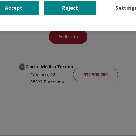
FACULTATIVO ESPECIALISTA MEDICINA INTERNA
Accept
Reject
Setting
MEDICINA INTERNA
Pedir cita
Centro Médico Teknon
932 906 200
C/ Vilana, 12
08022 Barcelona