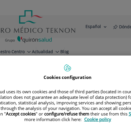
Español
Dónde
Selector
Idioma
de
Activo
idioma
estro Centro
Actualidad
Blog
Cookies configuration
d uses its own cookies and those of third parties (located in co
slation does not guarantee an adequate level of data protection) f
tication, statistical analysis, improving services and showing per
 through the analysis of your navigation. You can accept all cooki
n "
Accept cookies
" or
configure/refuse them
their use from this
S
more information click here:
Cookie policy
Xavier
Martret Redrado