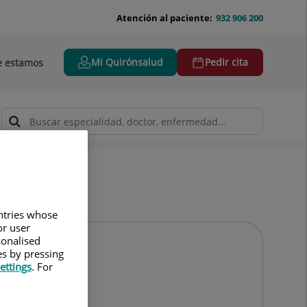
Atención al paciente:
932 906 200
Mi Quirónsalud
Pedir cita
 estamos
untries whose
or user
sonalised
es by pressing
ettings
. For