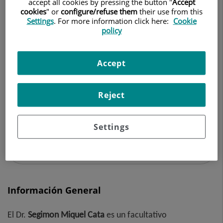
accept all cookies by pressing the button "
Accept
MEDICINA INTERNA
cookies
" or
configure/refuse them
their use from this
Settings
. For more information click here:
Cookie
policy
Pedir cita
Accept
Centro Médico Teknon
C/ Vilana, 12
Reject
08022 Barcelona
Settings
932 906 200
Información General
El Dr.
Segimon
Miquel Cata
es un facultativo