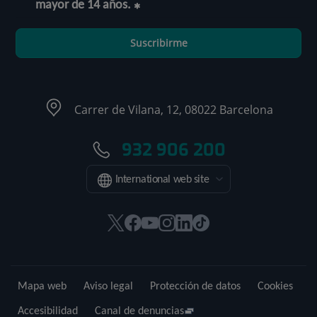
mayor de 14 años.
Suscribirme
Carrer de Vilana, 12, 08022 Barcelona
932 906 200
International web site
Este
Este
Este
Este
Este
Enlace
enlace
enlace
enlace
enlace
enlace
a
se
se
se
se
se
una
abrirá
abrirá
abrirá
abrirá
abrirá
aplicación
Mapa web
Aviso legal
Protección de datos
Cookies
en
en
en
en
en
externa.
una
una
una
una
una
Accesibilidad
Canal de denuncias