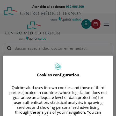
Saltar al contenido
Saltar
Menú
Atención al paciente:
932 906 200
Select
al
teléfono
de
contenido
cabecera
idiom
Toggl
navig
Segimon Miquel Cata
Cuadro médico
Cookies configuration
Quirónsalud uses its own cookies and those of third
parties (located in countries whose legislation does not
guarantee an adequate level of data protection) for
Segimon
Miquel Cata
user authentication, statistical analysis, improving
services and showing personalised advertising
FACULTATIVO ESPECIALISTA URGENCIAS
through the analysis of your navigation. You can