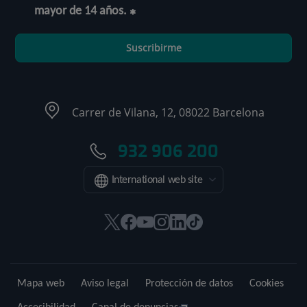
mayor de 14 años.
Suscribirme
Carrer de Vilana, 12, 08022 Barcelona
932 906 200
International web site
Este
Este
Este
Este
Este
Enlace
enlace
enlace
enlace
enlace
enlace
a
se
se
se
se
se
una
abrirá
abrirá
abrirá
abrirá
abrirá
aplicación
Mapa web
Aviso legal
Protección de datos
Cookies
en
en
en
en
en
externa.
una
una
una
una
una
Accesibilidad
Canal de denuncias