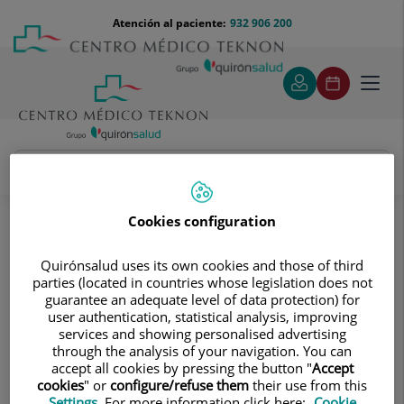
Saltar al contenido
Saltar
Menú
Atención al paciente:
932 906 200
Select
al
teléfono
de
contenido
cabecera
idiom
Toggl
navig
Asuncion Torrents Fernández
Cuadro médico
Cookies configuration
Quirónsalud uses its own cookies and those of third
parties (located in countries whose legislation does not
guarantee an adequate level of data protection) for
user authentication, statistical analysis, improving
services and showing personalised advertising
Asuncion
Torrents Fernández
through the analysis of your navigation. You can
accept all cookies by pressing the button "
Accept
FACULTATIVO ESPECIALISTA CARDIOLOGÍA
cookies
" or
configure/refuse them
their use from this
Settings
. For more information click here:
Cookie