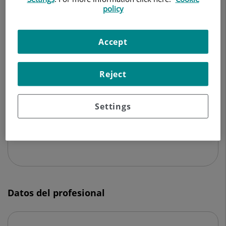
CARDIOLOGÍA
policy
Pedir cita
Accept
Reject
Centro Médico Teknon
C/ Vilana, 12
Settings
08022 Barcelona
932 906 200
Datos del profesional