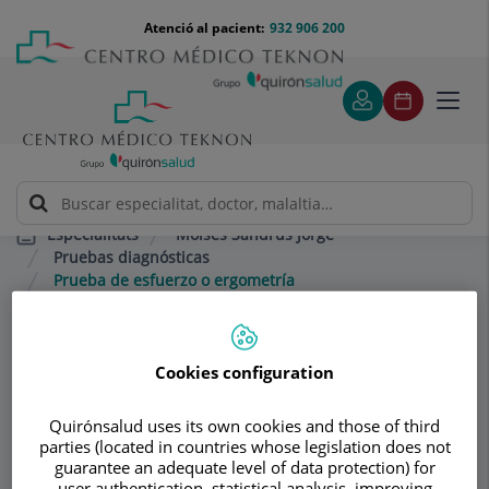
Saltar al contingut
Saltar
Menú
Atenció al pacient:
932 906 200
Select
al
teléfono
d'idi
contingut
cabecera
Toggl
navig
Moisés Sandrús Jorge
Especialitats
Pruebas diagnósticas
Prueba de esfuerzo o ergometría
Consultori
Cookies configuration
Moisés Sandrús
Quirónsalud uses its own cookies and those of third
Jorge
parties (located in countries whose legislation does not
guarantee an adequate level of data protection) for
MEDICINA INTERNA
NEFROLOGIA
user authentication, statistical analysis, improving