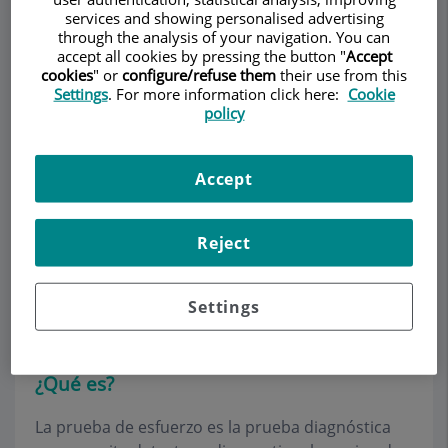
services and showing personalised advertising
through the analysis of your navigation. You can
accept all cookies by pressing the button "
Accept
cookies
" or
configure/refuse them
their use from this
Settings
. For more information click here:
Cookie
Demanar Cita
policy
Descripció
Serveis
Equip
Contacte
Dades d'interès
Accept
Horari
Reject
Prueba de esfuerzo o
Settings
ergometría
¿Qué es?
La prueba de esfuerzo es la prueba diagnóstica