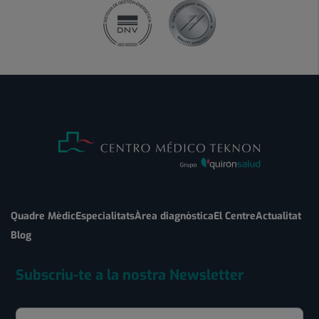
Quadre Mèdic
Especialitats
Àrea diagnòstica
El Centre
Actualitat
Blog
Subscriu-te a la nostra Newsletter