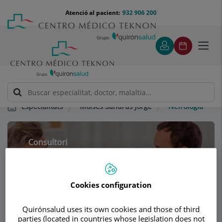
Saltar al contingut
Saltar
Menú
Atenció al pacient:
932 906 200
Select
al
teléfono
d'idi
contingut
cabecera
Toggl
navig
Moisés Sandrús Jorge
Nefrología
Especialitats
Consultori
Moisés Sandrús
Jorge
Cookies configuration
MEDICINA INTERNA
NEFROLOGIA
Quirónsalud uses its own cookies and those of third
parties (located in countries whose legislation does not