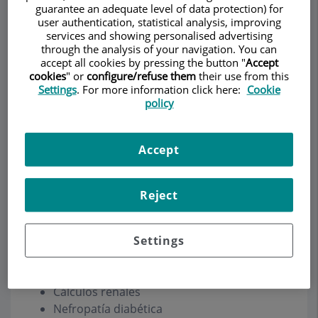
guarantee an adequate level of data protection) for
user authentication, statistical analysis, improving
services and showing personalised advertising
Demanar Cita
through the analysis of your navigation. You can
accept all cookies by pressing the button "
Accept
cookies
" or
configure/refuse them
their use from this
Descripció
Serveis
Equip
Contacte
Dades d'interès
Settings
. For more information click here:
Cookie
policy
Horari
Accept
Nefrología
Reject
Infección urinaria
Settings
Prostatitis
Insuficiencia renal aguda
Insuficiencia renal crónica
Cálculos renales
Nefropatía diabética