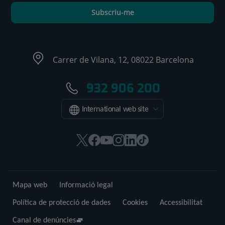
Subscriu-me
Carrer de Vilana, 12, 08022 Barcelona
932 906 200
International web site
Aquest
Aquest
Aquest
Aquest
Aquest
Enllaç
enllaç
enllaç
enllaç
enllaç
enllaç
a
s'obrirà
s'obrirà
s'obrirà
s'obrirà
s'obrirà
una
en
en
en
en
en
aplicació
Mapa web
Informació legal
una
una
una
una
una
externa.
finestra
finestra
finestra
finestra
finestra
Política de protecció de dades
Cookies
Accessibilitat
nova.
nova.
nova.
nova.
nova.
Canal de denúncies