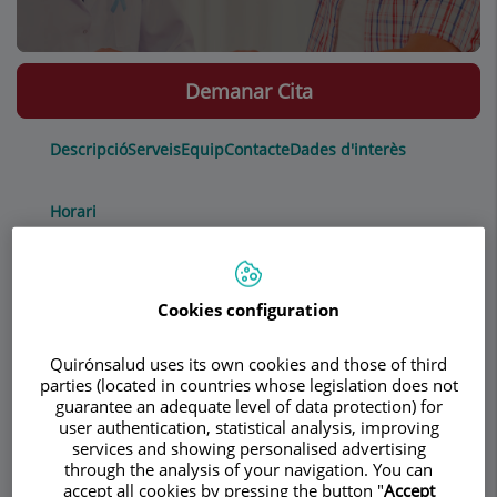
Demanar Cita
Descripció
Serveis
Equip
Contacte
Dades d'interès
Horari
Pruebas diagnósticas
Cookies configuration
Quirónsalud uses its own cookies and those of third
Electrocardiograma
parties (located in countries whose legislation does not
Ecocardiografía doppler color transtorácico
guarantee an adequate level of data protection) for
Holter electrocardiográfico (ECG)
user authentication, statistical analysis, improving
services and showing personalised advertising
MAPA (monitorización ambulatoria de la
through the analysis of your navigation. You can
presión arterial)
accept all cookies by pressing the button "
Accept