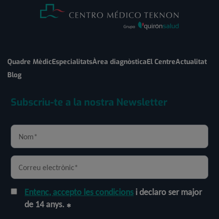
Quadre Mèdic
Especialitats
Àrea diagnòstica
El Centre
Actualitat
Blog
Subscriu-te a la nostra Newsletter
Entenc, accepto les condicions
i declaro ser major
de 14 anys.