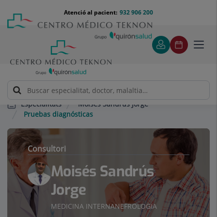
Saltar al contingut
Saltar
Menú
Atenció al pacient:
932 906 200
Select
al
teléfono
d'idi
contingut
cabecera
Toggl
navig
Moisés Sandrús Jorge
Especialitats
Pruebas diagnósticas
Consultori
Moisés Sandrús
Jorge
MEDICINA INTERNA
NEFROLOGIA