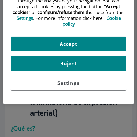
through the analysis of your navigation. You can
accept all cookies by pressing the button "
Accept
cookies
" or
configure/refuse them
their use from this
Settings
. For more information click here:
Cookie
policy
Pedir cita
Accept
Descripción
Servicios
Equipo
Contacto
Datos de interés
Reject
Horario
Settings
MAPA (monitorización
ambulatoria de la presión
arterial)
¿Qué es?