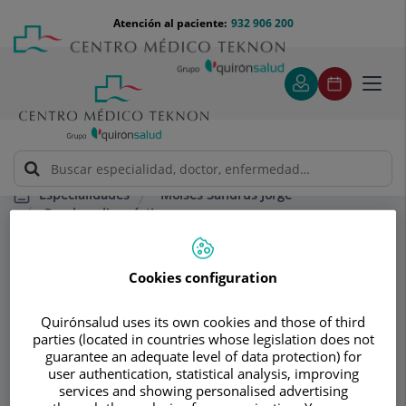
Saltar al contenido
Saltar
Menú
Atención al paciente:
932 906 200
Select
al
teléfono
de
contenido
cabecera
idiom
Toggl
navig
Moisés Sandrús Jorge
Especialidades
Pruebas diagnósticas
MAPA (monitorización ambulatoria de la presión arterial)
Cookies configuration
Consultorio
Quirónsalud uses its own cookies and those of third
Moisés Sandrús
parties (located in countries whose legislation does not
guarantee an adequate level of data protection) for
Jorge
user authentication, statistical analysis, improving
services and showing personalised advertising
MEDICINA INTERNA
NEFROLOGÍA