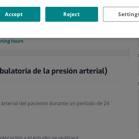
Accept
Reject
Setting
ning hours
latoria de la presión arterial)
 arterial del paciente durante un período de 24
olocación y el estudio se realizará