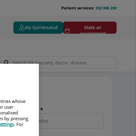
Patient services:
932 906 200
My Quirónsalud
Make an
appointment
terial)
Pedir cita
untries whose
or user
Nombre y apellidos
sonalised
es by pressing
ettings
. For
Teléfono