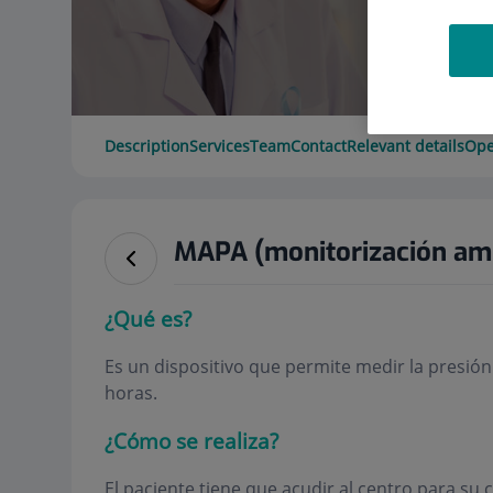
Description
Services
Team
Contact
Relevant details
Ope
MAPA (monitorización ambu
¿Qué es?
Es un dispositivo que permite medir la presión
horas.
¿Cómo se realiza?
El paciente tiene que acudir al centro para su c