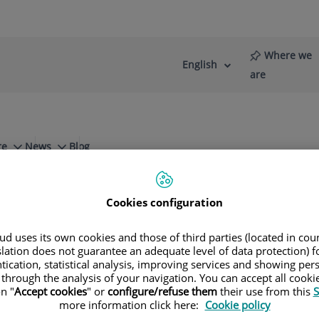
Where we
English
Language
Active
are
selector
Language
re
News
Blog
iagnósticas
MAPA (monitorización ambulatoria de la presión ar
Cookies configuration
d uses its own cookies and those of third parties (located in co
slation does not guarantee an adequate level of data protection) f
Jorge
tication, statistical analysis, improving services and showing per
 through the analysis of your navigation. You can accept all cooki
n "
Accept cookies
" or
configure/refuse them
their use from this
S
more information click here:
Cookie policy