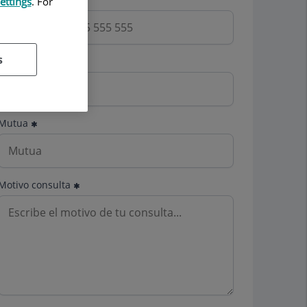
ettings
. For
s
Email
Mutua
Motivo consulta