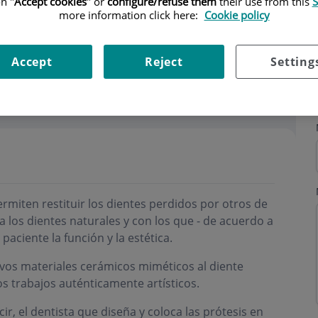
n "
Accept cookies
" or
configure/refuse them
their use from this
S
more information click here:
Cookie policy
Accept
Reject
Setting
rmiten restituir los dientes perdidos por otros de
a los dientes naturales y con los que - de acuerdo a
aciente la función y la estética.
evos materiales cerámicos miméticos al diente
os trabajos auténticamente artísticos.
cir, el dentista que diseña y coloca las prótesis en