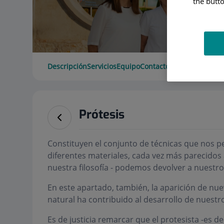
the butto
Descripción
Servicios
Equipo
Contacto
Horario
Prótesis
Constituyen el conjunto de técnicas que nos pe
diferentes materiales, cada vez más parecidos 
nuestra filosofía - podemos devolver a nuestro p
En este apartado, también, la aparición de nu
natural ha contribuido al desarrollo de nuestr
Es de justicia remarcar que el protesista -es de