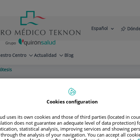
Español
Dónde
Selector
Idioma
de
Activo
idioma
estro Centro
Actualidad
Blog
ótesis
Cookies configuration
Villareal
d uses its own cookies and those of third parties (located in co
slation does not guarantee an adequate level of data protection) f
tication, statistical analysis, improving services and showing per
 through the analysis of your navigation. You can accept all cooki