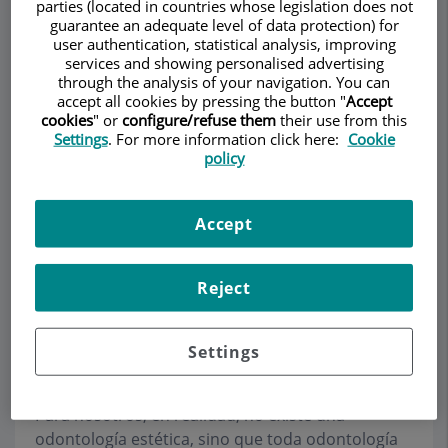
parties (located in countries whose legislation does not
sonrisa perfecta casi siempre debemos participar
guarantee an adequate level of data protection) for
varios especialistas.
user authentication, statistical analysis, improving
services and showing personalised advertising
Disponemos de un amplio arsenal de
through the analysis of your navigation. You can
accept all cookies by pressing the button "
Accept
posibilidades para conseguir excelentes
cookies
" or
configure/refuse them
their use from this
resultados:
Settings
. For more information click here:
Cookie
policy
Blanqueamiento dental
Composites estéticos
Carillas o facetas de porcelana
Accept
Otros materiales de nueva generación
La apariencia estética va unida a una buena
Reject
función del sistema, por lo que a veces se deben
aplicar técnicas de ortodoncia conservadora,
prótesis o cirugía para conseguir los mejores
Settings
resultados.
Para nosotros, en realidad, no existe una
odontología estética, sino que
toda odontología