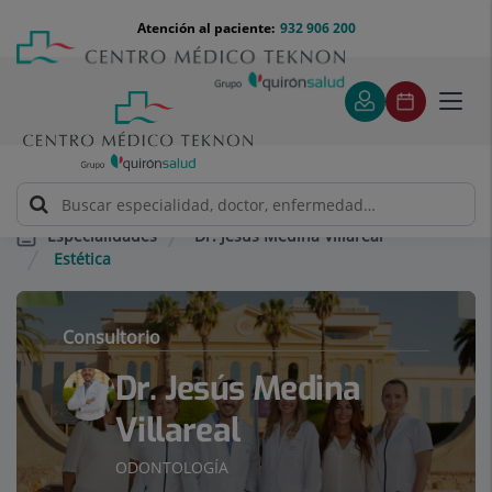
Saltar al contenido
Saltar
Menú
Atención al paciente:
932 906 200
Select
al
teléfono
de
contenido
cabecera
idiom
Toggl
navig
Dr. Jesús Medina Villareal
Especialidades
Estética
Consultorio
Dr. Jesús Medina
Villareal
ODONTOLOGÍA