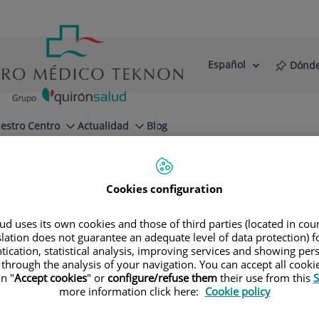
Español
Dónde
Selector
Idioma
de
Activo
idioma
estro Centro
Actualidad
Blog
tética
Caso: fundas estéticas de porcelana
Cookies configuration
d uses its own cookies and those of third parties (located in co
slation does not guarantee an adequate level of data protection) f
tication, statistical analysis, improving services and showing per
Villareal
 through the analysis of your navigation. You can accept all cooki
n "
Accept cookies
" or
configure/refuse them
their use from this
S
more information click here:
Cookie policy