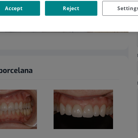
Accept
Reject
Setting
 porcelana