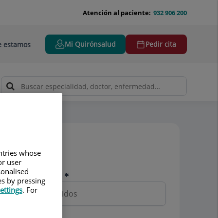
Atención al paciente:
932 906 200
Mi Quirónsalud
Pedir cita
 estamos
Pedir cita
untries whose
or user
sonalised
Nombre y apellidos
es by pressing
ettings
. For
Teléfono