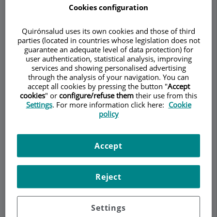
El sello distintivo de Stomatek es la importancia
Cookies configuration
que le damos a la correcta función del sistema
masticatorio por ello muchos de nuestros
Quirónsalud uses its own cookies and those of third
parties (located in countries whose legislation does not
tratamientos los basamos en la corrección
guarantee an adequate level of data protection) for
funcional por medio de los tratamientos de
user authentication, statistical analysis, improving
ortodoncia.
services and showing personalised advertising
through the analysis of your navigation. You can
Afortunadamente los avances tecnológicos
accept all cookies by pressing the button "
Accept
cookies
" or
configure/refuse them
their use from this
también han calado en estos ámbitos
Settings
. For more information click here:
Cookie
proveyéndonos de herramientas tanto para el
policy
diagnóstico como para el tratamiento mismo,
resultando en enormes beneficios a nuestros
pacientes. Por ejemplo, la tecnología de
Accept
escáneres 3D la cual usamos para la toma de
registros de los huesos maxilares y/o piezas
Reject
dentales dotándonos de una precisión nunca
antes vista.
Settings
Dicho esto, creemos que invertir tiempo y