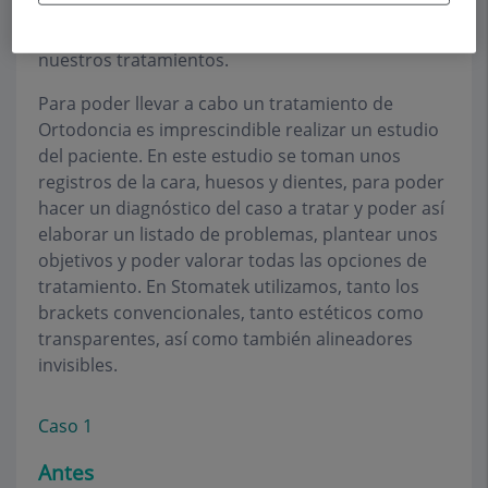
recursos en un perfecto diagnóstico es
primordial para alcanzar la excelencia en
nuestros tratamientos.
Para poder llevar a cabo un tratamiento de
Ortodoncia es imprescindible realizar un estudio
del paciente. En este estudio se toman unos
registros de la cara, huesos y dientes, para poder
hacer un diagnóstico del caso a tratar y poder así
elaborar un listado de problemas, plantear unos
objetivos y poder valorar todas las opciones de
tratamiento. En Stomatek utilizamos, tanto los
brackets convencionales, tanto estéticos como
transparentes, así como también alineadores
invisibles.
Caso 1
Antes