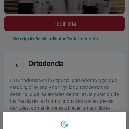
Pedir cita
Descripción
Servicios
Equipo
Contacto
Horario
Ortodoncia
La Ortodoncia es la especialidad odontología que
estudia, previene y corrige las alteraciones del
desarrollo de las arcadas dentarias, la posición de
los maxilares, así como la posición de las piezas
dentales, con el fin de establecer un equilibrio
morfológico y funcional de la boca y de la cara,
obviamente mejorando también la estética facial.