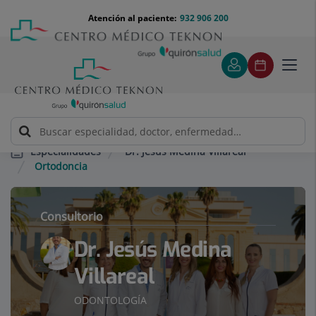
Saltar al contenido
Saltar
Menú
Atención al paciente:
932 906 200
Select
al
teléfono
de
contenido
cabecera
idiom
Toggl
navig
Dr. Jesús Medina Villareal
Especialidades
Ortodoncia
Consultorio
Dr. Jesús Medina
Villareal
ODONTOLOGÍA