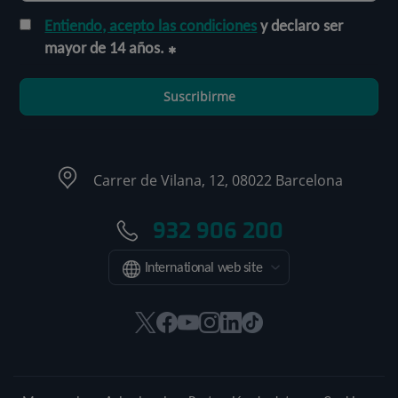
Entiendo, acepto las condiciones
y declaro ser
mayor de 14 años.
Suscribirme
Carrer de Vilana, 12, 08022 Barcelona
932 906 200
International web site
Este
Este
Este
Este
Este
Enlace
enlace
enlace
enlace
enlace
enlace
a
se
se
se
se
se
una
abrirá
abrirá
abrirá
abrirá
abrirá
aplicación