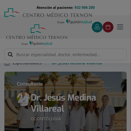
Saltar al contenido
Saltar
Menú
Atención al paciente:
932 906 200
Select
al
teléfono
de
contenido
cabecera
idiom
Toggl
navig
Dr. Jesús Medina Villareal
Especialidades
Consultorio
Dr. Jesús Medina
Villareal
ODONTOLOGÍA