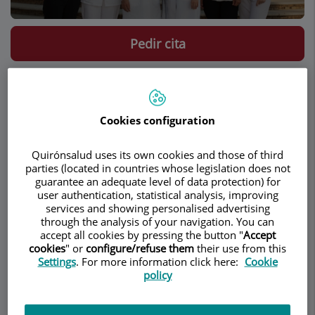
Pedir cita
Descripción
Servicios
Equipo
Contacto
Horario
Cookies configuration
Descripción
Quirónsalud uses its own cookies and those of third
parties (located in countries whose legislation does not
Nuestra consulta
guarantee an adequate level of data protection) for
Odontológica,
user authentication, statistical analysis, improving
fundada por el
Dr.
services and showing personalised advertising
through the analysis of your navigation. You can
Rafael Yáñez
accept all cookies by pressing the button "
Accept
(Q.E.P.D.), y
cookies
" or
configure/refuse them
their use from this
actualmente
Settings
. For more information click here:
Cookie
coordinada por el
Dr. Alonso Medina
, esta
policy
integrada por un equipo altamente cualificado.
Somos un centro de referencia para aquellos