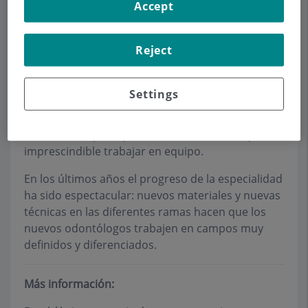
Accept
pacientes que busquen realizarse cualquier
tratamiento bucodental con la máxima calidad y
cuidado que estos tratamientos requieren.
Reject
Hoy día, practicar una buena odontología no es
tarea para un profesional aislado. El progreso de
Settings
las técnicas modernas nos obliga no ya a ser
especialistas en estomatología u odontología,
sino a una superespecialización, de forma que es
imprescindible trabajar en equipo.
En los últimos años el progreso de la especialidad
ha sido espectacular: nuevos materiales y nuevas
técnicas en las diferentes ramas hacen que los
nuevos odontólogos trabajen en campos muy
definidos y diferenciados.
Más información: