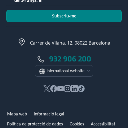
de 14 anys.
Subscriu-me
Carrer de Vilana, 12, 08022 Barcelona
932 906 200
International web site
Aquest
Aquest
Aquest
Aquest
Aquest
Enllaç
enllaç
enllaç
enllaç
enllaç
enllaç
a
s'obrirà
s'obrirà
s'obrirà
s'obrirà
s'obrirà
una
en
en
en
en
en
aplicació
Mapa web
Informació legal
una
una
una
una
una
externa.
finestra
finestra
finestra
finestra
finestra
Política de protecció de dades
Cookies
Accessibilitat