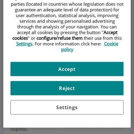
parties (located in countries whose legislation does not
guarantee an adequate level of data protection) for
user authentication, statistical analysis, improving
services and showing personalised advertising
Pedir cita
through the analysis of your navigation. You can
accept all cookies by pressing the button "
Accept
cookies
" or
configure/refuse them
their use from this
Descripción
Servicios
Equipo
Contacto
Datos de interés
Settings
. For more information click here:
Cookie
policy
Horario
Accept
Otoplastia
Reject
La Otoplastia
consiste en corregir
Settings
las orejas
prominentes o de
soplillo.