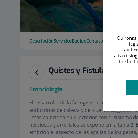
Quirónsalu
Descripción
Servicios
Equipo
Contacto
Horario
legi
authen
advertising
the butto
Quistes y Fístulas Congéni
Embriología
El desarrollo de la faringe en el embrión, deter
endocrinas de cabeza y del cuello, surgiendo
Estas coinciden en el exterior con el sistema d
nerviosos y arteriales se expone en la tabla 2.
embrión el aspecto de las agallas de los peces