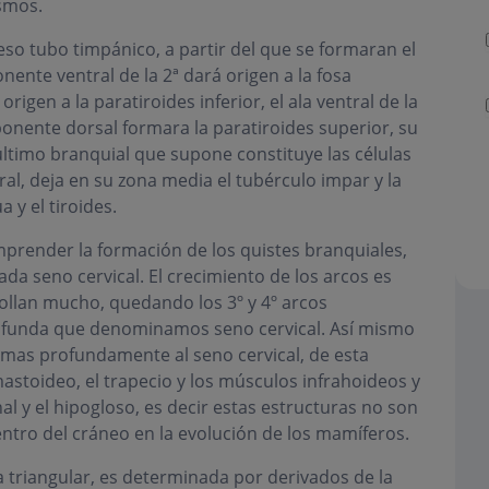
ismos.
ceso tubo timpánico, a partir del que se formaran el
ente ventral de la 2ª dará origen a la fosa
origen a la paratiroides inferior, el ala ventral de la
mponente dorsal formara la paratiroides superior, su
 ultimo branquial que supone constituye las células
eral, deja en su zona media el tubérculo impar y la
 y el tiroides.
prender la formación de los quistes branquiales,
 seno cervical. El crecimiento de los arcos es
rollan mucho, quedando los 3º y 4º arcos
ofunda que denominamos seno cervical. Así mismo
 mas profundamente al seno cervical, de esta
astoideo, el trapecio y los músculos infrahoideos y
al y el hipogloso, es decir estas estructuras no son
tro del cráneo en la evolución de los mamíferos.
 triangular, es determinada por derivados de la