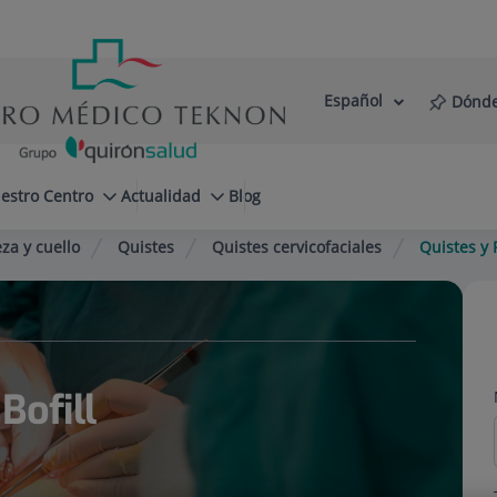
Español
Dónde
Selector
Idioma
de
Activo
idioma
estro Centro
Actualidad
Blog
za y cuello
Quistes
Quistes cervicofaciales
Quistes y 
Bofill