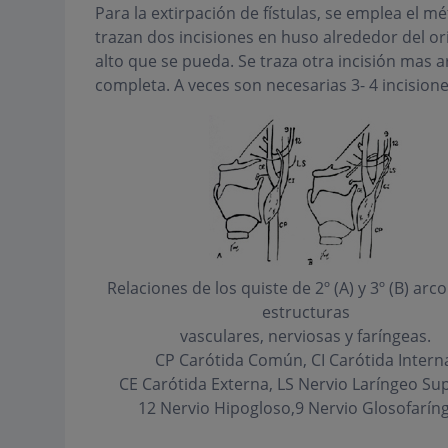
Para la extirpación de fístulas, se emplea el m
trazan dos incisiones en huso alrededor del orif
alto que se pueda. Se traza otra incisión mas 
completa. A veces son necesarias 3- 4 incision
Relaciones de los quiste de 2º (A) y 3º (B) arco
estructuras
vasculares, nerviosas y faríngeas.
CP Carótida Común, CI Carótida Intern
CE Carótida Externa, LS Nervio Laríngeo Sup
12 Nervio Hipogloso,9 Nervio Glosofarín