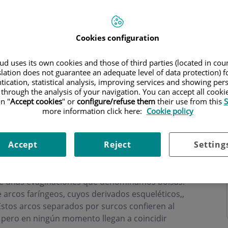
Cookies configuration
d uses its own cookies and those of third parties (located in co
slation does not guarantee an adequate level of data protection) f
tication, statistical analysis, improving services and showing per
 through the analysis of your navigation. You can accept all cooki
n "
Accept cookies
" or
configure/refuse them
their use from this
S
more information click here:
Cookie policy
tas Cervicofaciales
Accept
Reject
Setting
mina la aparición de las principales glándulas
 de unas evaginaciones que denominamos bolsas.
e arcos faríngeos, cuyos derivados esqueléticos,,
 Estos arcos separados por surcos confieren al
, pero en ningún momento llegan a coincidir