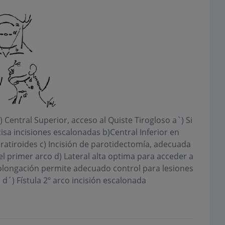
) Central Superior, acceso al Quiste Tirogloso a`) Si
cisa incisiones escalonadas b)Central Inferior en
aratiroides c) Incisión de parotidectomía, adecuada
del primer arco d) Lateral alta optima para acceder a
prolongación permite adecuado control para lesiones
d´) Fístula 2º arco incisión escalonada