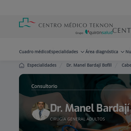
Saltar al contenido
Saltar
Menú
al
teléfono
contenido
cabecera
menuPrincipal
Cuadro médico
Especialidades
Área diagnóstica
Nu
Dr. Manel Bardají Bofill
Cabe
Especialidades
Consultorio
Dr. Manel Bardají 
CIRUGÍA GENERAL ADULTOS