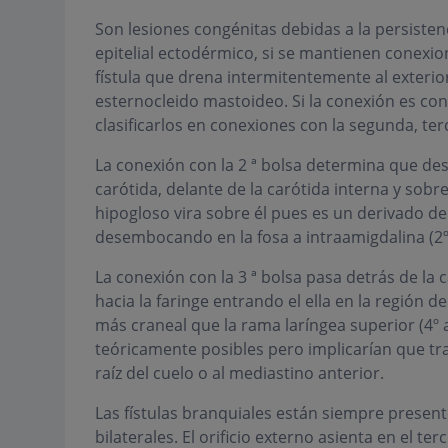
Son lesiones congénitas debidas a la persisten
epitelial ectodérmico, si se mantienen conexi
fístula que drena intermitentemente al exterior
esternocleido mastoideo. Si la conexión es con 
clasificarlos en conexiones con la segunda, ter
La conexión con la 2 ª bolsa determina que desd
carótida, delante de la carótida interna y sobre
hipogloso vira sobre él pues es un derivado de 
desembocando en la fosa a intraamigdalina (2º
La conexión con la 3 ª bolsa pasa detrás de la 
hacia la faringe entrando el ella en la región 
más craneal que la rama laríngea superior (4º a
teóricamente posibles pero implicarían que tra
raíz del cuelo o al mediastino anterior.
Las fístulas branquiales están siempre present
bilaterales. El orificio externo asienta en el t