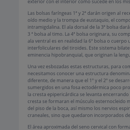
exterior con el interior como sucede en los m
Las bolsas faríngeas 1ª y 2ª darán origen al re
oído medio y la trompa de eustaquio, el compon
intramigdalina. El ala dorsal de la 3ª bolsa dará 
3 ª bolsa al timo. La 4ª bolsa originara, su co
ala ventral es en realidad la 6ª bolsa o cuerpo
interfoliculares del tiroides. Este sistema bilat
eminencia hipobranquial, que originan la lengua
Una vez esbozadas estas estructuras, para com
necesitamos conocer una estructura denominada
diferente, de manera que el 1º y el 2º se desar
sumergidos en una fosa ectodérmica poco pr
la cresta epipericárdica se levanta encerrando
cresta se formaran el músculo esternocleido m
del piso de la boca, así mismo los nervios espin
craneales, sino que quedaron incorporados den
El área aproximada del seno cervical con forma