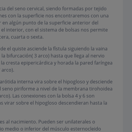
cia del seno cervical, siendo formadas por tejido
ones con la superficie nos encontraremos con una
 en algún punto de la superficie anterior del
el interior, con el sistema de bolsas nos permite
cera, cuarta o sexta.
e el quiste asciende la fístula siguiendo la vaina
 la bifurcación( 3 arco) hasta que llega al nervio
la cresta epipericárdica y horada la pared faríngea
 arco).
carótida interna vira sobre el hipogloso y desciende
del seno piriforme a nivel de la membrana tirohoidea
rco). Las conexiones con la bolsa 4 y 6 son
s virar sobre el hipogloso descendieran hasta la
es al nacimiento. Pueden ser unilaterales o
ercio medio o inferior del músculo esternocleido