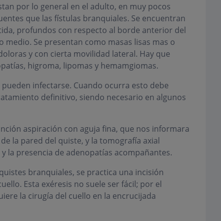
tan por lo general en el adulto, en muy pocos
uentes que las fístulas branquiales. Se encuentran
ótida, profundos con respecto al borde anterior del
cio medio. Se presentan como masas lisas mas o
loras y con cierta movilidad lateral. Hay que
nopatías, higroma, lipomas y hemamgiomas.
es pueden infectarse. Cuando ocurra esto debe
tratamiento definitivo, siendo necesario en algunos
ción aspiración con aguja fina, que nos informara
de la pared del quiste, y la tomografía axial
s y la presencia de adenopatías acompañantes.
quistes branquiales, se practica una incisión
uello. Esta exéresis no suele ser fácil; por el
ere la cirugía del cuello en la encrucijada