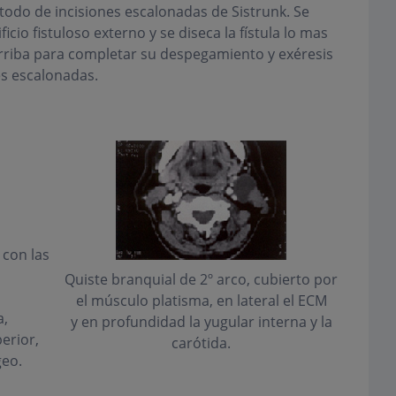
étodo de incisiones escalonadas de Sistrunk. Se
icio fistuloso externo y se diseca la fístula lo mas
arriba para completar su despegamiento y exéresis
es escalonadas.
 con las
Quiste branquial de 2º arco, cubierto por
el músculo platisma, en lateral el ECM
a,
y en profundidad la yugular interna y la
erior,
carótida.
geo.