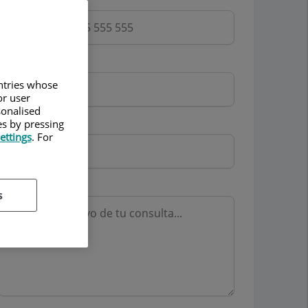
Email
untries whose
or user
sonalised
Mutua
es by pressing
ettings
. For
Motivo consulta
s