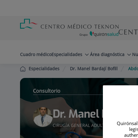
Saltar al contenido
Saltar
Menú
al
teléfono
contenido
cabecera
menuPrincipal
Cuadro médico
Especialidades
Área diagnóstica
Nu
Dr. Manel Bardají Bofill
Abd
Especialidades
Consultorio
Dr. Manel Bardají 
Quirónsalu
CIRUGÍA GENERAL ADULTOS
legi
authen