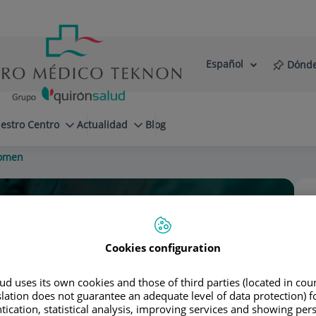
Español
Dónde
Selector
Idioma
de
Activo
idioma
estro Centro
Actualidad
Blog
omen
Cookies configuration
Bofill
d uses its own cookies and those of third parties (located in co
slation does not guarantee an adequate level of data protection) f
tication, statistical analysis, improving services and showing per