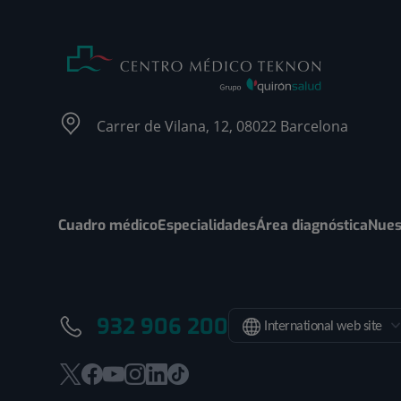
Carrer de Vilana, 12, 08022 Barcelona
Cuadro médico
Especialidades
Área diagnóstica
Nues
932 906 200
International web site
Este
Este
Este
Este
Este
Enlace