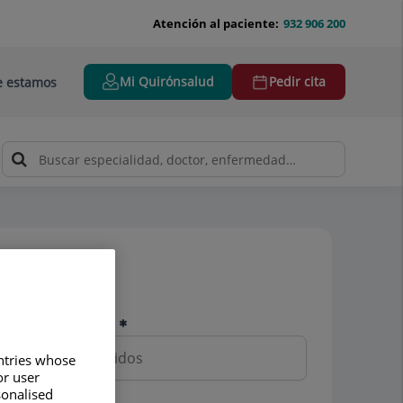
Atención al paciente:
932 906 200
Mi Quirónsalud
Pedir cita
 estamos
Pedir cita
Nombre y apellidos
untries whose
or user
sonalised
Teléfono