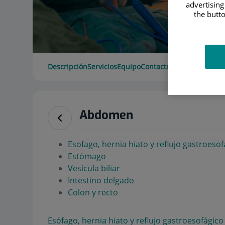
advertising
the butto
Descripción
Servicios
Equipo
Contacto
Horario
Abdomen
Esofago, hernia hiato y reflujo gastroesof
Estómago
Vesícula biliar
Intestino delgado
Colon y recto
Esófago, hernia hiato y reflujo gastroesofágico