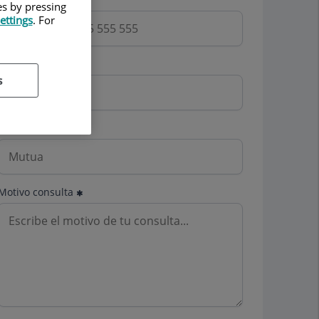
es by pressing
ettings
. For
Email
s
Mutua
Motivo consulta