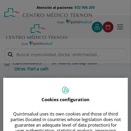
Saltar al contenido
Saltar
Menú
Atención al paciente:
932 906 200
Select
al
teléfono
de
contenido
cabecera
idiom
Toggl
navig
Dr. Manel Bardají Bofill
Especialidades
Otros: Port a cath
Consultorio
Cookies configuration
Dr. Manel Bardají
Bofill
Quirónsalud uses its own cookies and those of third
parties (located in countries whose legislation does not
CIRUGÍA GENERAL ADULTOS
guarantee an adequate level of data protection) for
user authentication, statistical analysis, improving