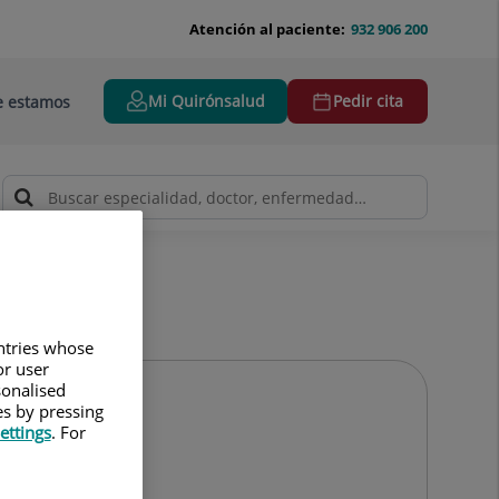
Atención al paciente:
932 906 200
Mi Quirónsalud
Pedir cita
 estamos
untries whose
or user
sonalised
es by pressing
ettings
. For