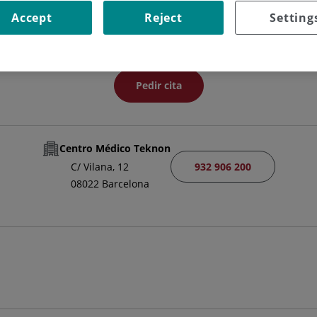
JEFE/A DE SERVICIO
Accept
Reject
Setting
CIRUGÍA GENERAL Y DEL APARATO DIGESTIVO
Pedir cita
Centro Médico Teknon
932 906 200
C/ Vilana, 12
08022 Barcelona