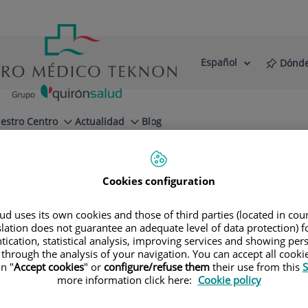
Español
Dónde
Selector
Idioma
de
Activo
idioma
estro Centro
Actualidad
Blog
Cookies configuration
d uses its own cookies and those of third parties (located in co
slation does not guarantee an adequate level of data protection) f
tication, statistical analysis, improving services and showing per
 through the analysis of your navigation. You can accept all cooki
n "
Accept cookies
" or
configure/refuse them
their use from this
S
more information click here:
Cookie policy
Manuel
Bardaji Bofill