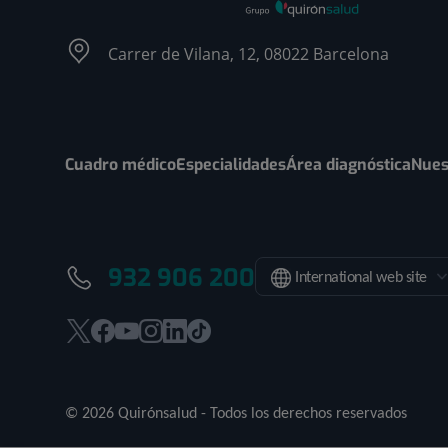
Carrer de Vilana, 12, 08022 Barcelona
Cuadro médico
Especialidades
Área diagnóstica
Nues
932 906 200
International web site
Este
Este
Este
Este
Este
Enlace
enlace
enlace
enlace
enlace
enlace
a
se
se
se
se
se
una
© 2026 Quirónsalud - Todos los derechos reservados
abrirá
abrirá
abrirá
abrirá
abrirá
aplicación