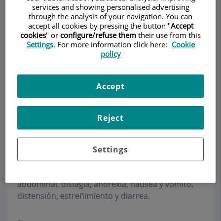
services and showing personalised advertising
through the analysis of your navigation. You can
accept all cookies by pressing the button "
Accept
cookies
" or
configure/refuse them
their use from this
Pedir cita
Settings
. For more information click here:
Cookie
policy
Descripción
Servicios
Equipo
Contacto
Horario
Accept
Intestino delgado
Reject
Manifestaciones Digestivas de Problemas
Settings
Abdominales
Los síntomas en cuestión incluyen dolor
abdominal, disfagia, anorexia, náusea y vómito,
distensión, estreñimiento y diarrea.