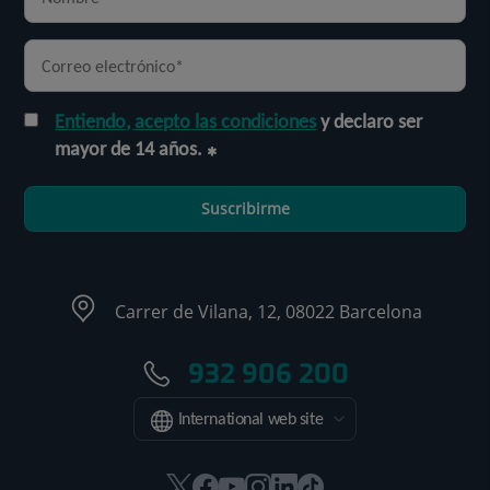
Entiendo, acepto las condiciones
y declaro ser
mayor de 14 años.
Suscribirme
Carrer de Vilana, 12, 08022 Barcelona
932 906 200
International web site
Este
Este
Este
Este
Este
Enlace