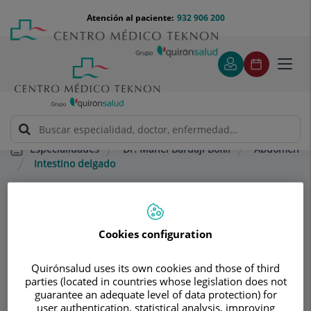
Saltar al contenido
Saltar
Menú
Atención al paciente:
932 906 200
Select
al
teléfono
de
contenido
cabecera
idiom
Toggl
navig
Dr. Manel Bardají Bofill
Abdomen
Especialidades
Intestino delgado
Consultorio
Cookies configuration
Dr. Manel Bardají
Bofill
Quirónsalud uses its own cookies and those of third
parties (located in countries whose legislation does not
guarantee an adequate level of data protection) for
CIRUGÍA GENERAL ADULTOS
user authentication, statistical analysis, improving