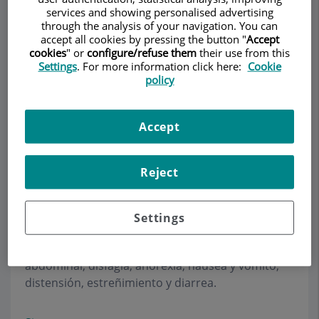
services and showing personalised advertising
through the analysis of your navigation. You can
accept all cookies by pressing the button "
Accept
cookies
" or
configure/refuse them
their use from this
Demanar Cita
Settings
. For more information click here:
Cookie
policy
Descripció
Serveis
Equip
Contacte
Horari
Accept
Intestino delgado
Reject
Manifestaciones Digestivas de Problemas
Abdominales
Settings
Los síntomas en cuestión incluyen dolor
abdominal, disfagia, anorexia, náusea y vómito,
distensión, estreñimiento y diarrea.