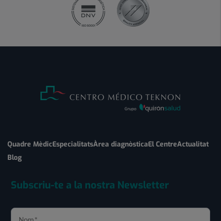
Quadre Mèdic
Especialitats
Àrea diagnòstica
El Centre
Actualitat
Blog
Subscriu-te a la nostra Newsletter