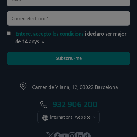
Entenc, accepto les condicions
i declaro ser major
de 14 anys.
Subscriu-me
Carrer de Vilana, 12, 08022 Barcelona
932 906 200
International web site
Aquest
Aquest
Aquest
Aquest
Aquest
Enllaç