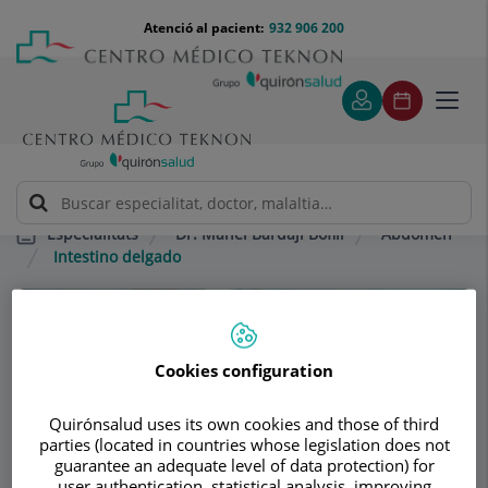
Saltar al contingut
Saltar
Menú
Atenció al pacient:
932 906 200
Select
al
teléfono
d'idi
contingut
cabecera
Toggl
navig
Dr. Manel Bardají Bofill
Abdomen
Especialitats
Intestino delgado
Consultori
Cookies configuration
Dr. Manel Bardají
Bofill
Quirónsalud uses its own cookies and those of third
parties (located in countries whose legislation does not
CIRURGIA GENERAL ADULTS
guarantee an adequate level of data protection) for
user authentication, statistical analysis, improving